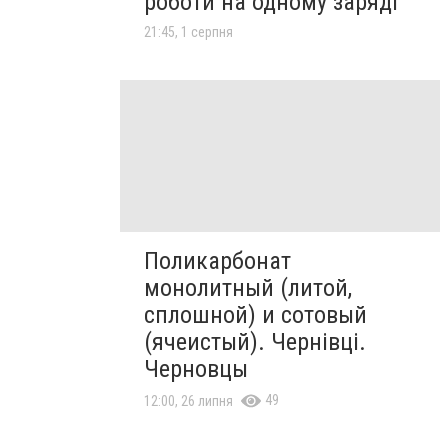
роботи на одному заряді
21:45, 1 серпня
Поликарбонат
монолитный (литой,
сплошной) и сотовый
(ячеистый). Чернівці.
Черновцы
49
12:00, 26 липня