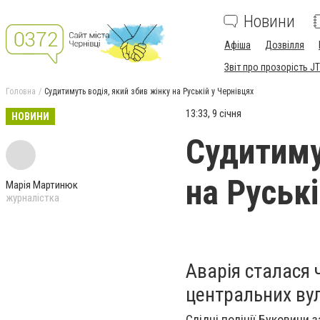
Новини
Афіша
Дозвілля
Звіт про прозорість JT
Головна
Судитимуть водія, який збив жінку на Руській у Чернівцях
13:33, 9 січня
НОВИНИ
Судитиму
на Руські
Марія Мартинюк
журналістка
Аварія сталася 
центральних вул
Слідчі поліції Буковини