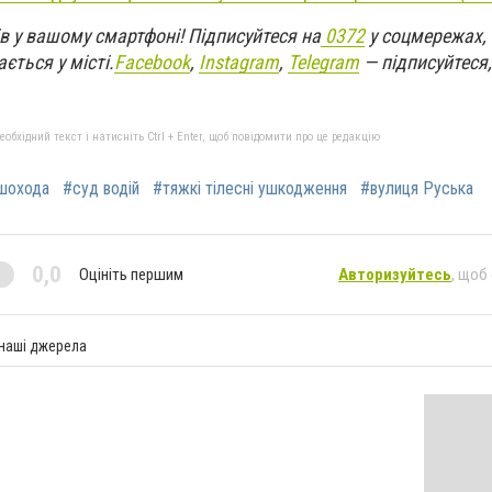
в у вашому смартфоні! Підписуйтеся на
0372
у соцмережах,
ється у місті.
Facebook
,
Instagram
,
Telegram
— підписуйтеся,
бхідний текст і натисніть Ctrl + Enter, щоб повідомити про це редакцію
ішохода
#суд водій
#тяжкі тілесні ушкодження
#вулиця Руська
0,0
Оцініть першим
Авторизуйтесь
, щоб
 наші джерела