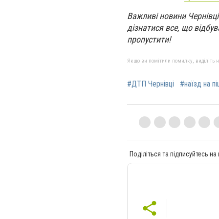
Важливі новини Чернівці
дізнатися все, що відбува
пропустити!
Якщо ви помітили помилку, виділіть нео
#ДТП Чернівці
#наїзд на п
Поділіться та підписуйтесь на