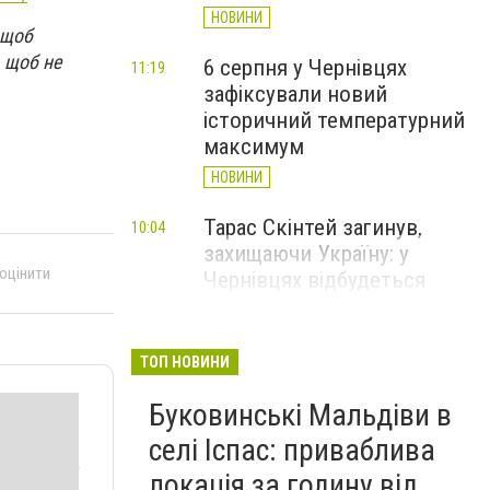
НОВИНИ
 щоб
 щоб не
6 серпня у Чернівцях
11:19
зафіксували новий
історичний температурний
максимум
НОВИНИ
Тарас Скінтей загинув,
10:04
захищаючи Україну: у
 оцінити
Чернівцях відбудеться
прощання
НОВИНИ
ТОП НОВИНИ
До 14 тисяч доларів за
09:06
Буковинські Мальдіви в
втечу: на Буковині
затримали організатора
селі Іспас: приваблива
схеми переправлення
локація за годину від