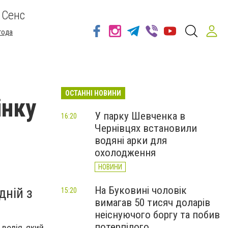
 Сенс
года
ОСТАННІ НОВИНИ
інку
У парку Шевченка в
16:20
Чернівцях встановили
водяні арки для
охолодження
НОВИНИ
На Буковині чоловік
дній з
15:20
вимагав 50 тисяч доларів
неіснуючого боргу та побив
потерпілого
водія, який