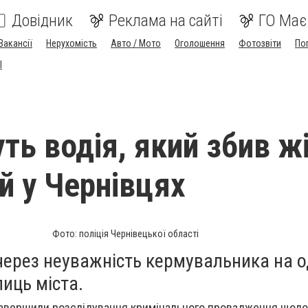
Довідник
Реклама на сайті
ГО Має
Вакансії
Нерухомість
Авто / Мото
Оголошення
Фотозвіти
По
I
ть водія, який збив ж
й у Чернівцях
Фото: поліція Чернівецької області
через неуважність кермувальника на о
иць міста.
 завершили розслідування кримінального провадження щодо 