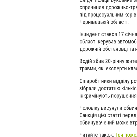
спричинив дорожньо-тра
під процесуальним керів
Чернівецькій області.
Інцидент стався 17 січня
області керував автомобі
дорожній обстановці та
Водій збив 20-річну жит
травми, які експерти кла
Співробітники відділу ро
зібрали достатню кількі
інкримінують порушення 
Чоловіку висунули обвин
Санкція цієї статті пере
обвинувачений може втра
Читайте також:
Три пожеж