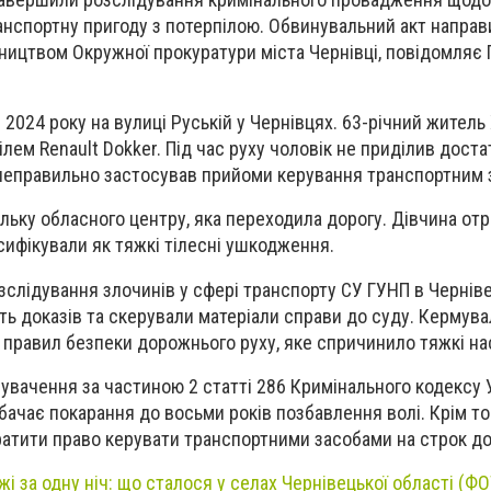
нспортну пригоду з потерпілою. Обвинувальний акт направ
ництвом Окружної прокуратури міста Чернівці, повідомляє 
 2024 року на вулиці Руській у Чернівцях. 63-річний жител
лем Renault Dokker. Під час руху чоловік не приділив доста
 неправильно застосував прийоми керування транспортним 
ельку обласного центру, яка переходила дорогу. Дівчина от
сифікували як тяжкі тілесні ушкодження.
зслідування злочинів у сфері транспорту СУ ГУНП в Черніве
сть доказів та скерували матеріали справи до суду. Кермув
правил безпеки дорожнього руху, яке спричинило тяжкі на
увачення за частиною 2 статті 286 Кримінального кодексу У
дбачає покарання до восьми років позбавлення волі. Крім то
тити право керувати транспортними засобами на строк до 
і за одну ніч: що сталося у селах Чернівецької області (Ф