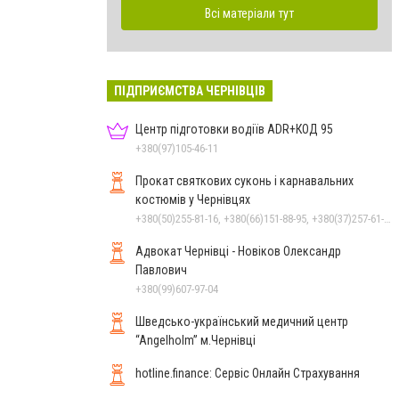
Всі матеріали тут
ПІДПРИЄМСТВА ЧЕРНІВЦІВ
Центр підготовки водіїв ADR+КОД 95
+380(97)105-46-11
Прокат святкових суконь і карнавальних
костюмів у Чернівцях
+380(50)255-81-16, +380(66)151-88-95, +380(37)257-61-66
Адвокат Чернівці - Новіков Олександр
Павлович
+380(99)607-97-04
Шведсько-український медичний центр
“Angelholm” м.Чернівці
hotline.finance: Сервіс Онлайн Страхування