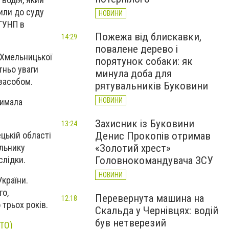
или до суду
НОВИНИ
ГУНП в
Пожежа від блискавки,
14:29
повалене дерево і
ь Хмельницької
порятунок собаки: як
тньо уваги
минула доба для
засобом.
рятувальників Буковини
НОВИНИ
римала
Захисник із Буковини
13:24
цькій області
Денис Прокопів отримав
альнику
«Золотий хрест»
слідки.
Головнокомандувача ЗСУ
НОВИНИ
країни.
го,
Перевернута машина на
12:18
трьох років.
Скальда у Чернівцях: водій
був нетверезий
ОТО)