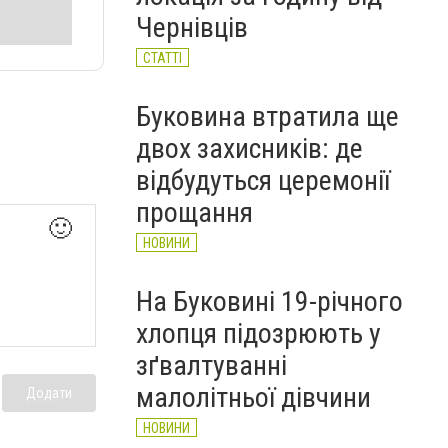
чоловіків
Чернівців
НОВИНИ
СТАТТІ
Буковина втратила ще
двох захисників: де
відбудуться церемонії
прощання
🙂
НОВИНИ
На Буковині 19-річного
хлопця підозрюють у
зґвалтуванні
малолітньої дівчини
Додати
НОВИНИ