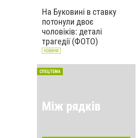
На Буковині в ставку
потонули двоє
чоловіків: деталі
трагедії (ФОТО)
НОВИНИ
СПЕЦТЕМА
Між рядків