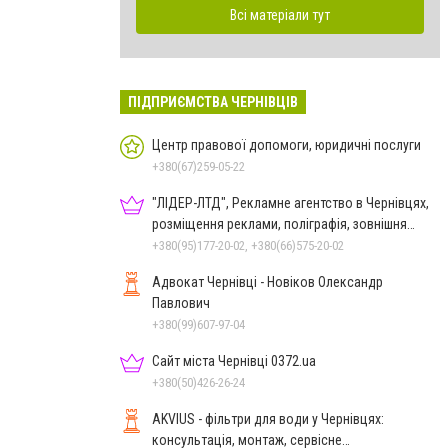
Всі матеріали тут
ПІДПРИЄМСТВА ЧЕРНІВЦІВ
Центр правової допомоги, юридичні послуги
+380(67)259-05-22
"ЛІДЕР-ЛТД", Рекламне агентство в Чернівцях,
розміщення реклами, поліграфія, зовнішня
реклама
+380(95)177-20-02, +380(66)575-20-02
Адвокат Чернівці - Новіков Олександр
Павлович
+380(99)607-97-04
Сайт міста Чернівці 0372.ua
+380(50)426-26-24
AKVIUS - фільтри для води у Чернівцях:
консультація, монтаж, сервісне