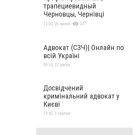
трапециевидный
Черновцы, Чернівці
237
12:00, 26 липня
Адвокат (СЗЧ)| Онлайн по
всій Україні
09:53, 27 липня
Досвідчений
кримінальний адвокат у
Києві
10:42, 5 серпня