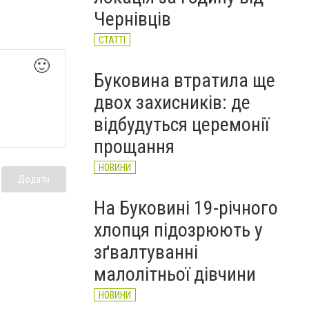
річного чоловіка (ФОТО)
Чернівців
НОВИНИ
СТАТТІ
🙂
Буковина втратила ще
двох захисників: де
відбудуться церемонії
прощання
НОВИНИ
Додати
На Буковині 19-річного
хлопця підозрюють у
зґвалтуванні
малолітньої дівчини
НОВИНИ