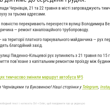
лади Чернівців, 21 та 22 травня в місті запроваджують тим
уху за трьома адресами.
00 повністю перекривають перехрестя вулиці Володимира Ве
ричина — ремонт каналізаційного трубопроводу.
 — на території платного паркувального майданчика — рух п
одять благодійний захід.
 вулиці Південно-Кільцевої рух зупиняють з 21 травня по 15 
иття пов'язане з капітальним ремонтом проїзду між будин
цях тимчасово змінили маршрут автобуса №5
з Чернівцями та Буковиною! Наші сторінки у
Telegram
,
Insta
бхідний текст і натисніть Ctrl + Enter, щоб повідомити про це редакцію