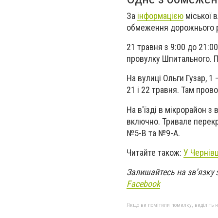
За
інформацією
міської в
обмеження дорожнього р
21 травня з 9:00 до 21:
провулку Шпитального. П
На вулиці Ольги Гузар, 1
21 і 22 травня. Там пров
На в'їзді в мікрорайон з
включно. Тривале перекр
№5-В та №9-А.
Читайте також:
У Чернів
Залишайтесь на зв’язку 
Facebook
Якщо ви помітили помилку, виділіть нео