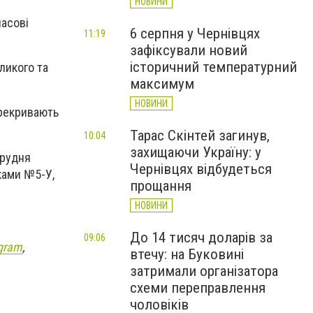
НОВИНИ
часові
6 серпня у Чернівцях
11:19
зафіксували новий
історичний температурний
ликого та
максимум
НОВИНИ
ерекривають
Тарас Скінтей загинув,
10:04
захищаючи Україну: у
грудня
Чернівцях відбудеться
ками №5-У,
прощання
НОВИНИ
До 14 тисяч доларів за
09:06
gram
,
втечу: на Буковині
затримали організатора
схеми переправлення
чоловіків