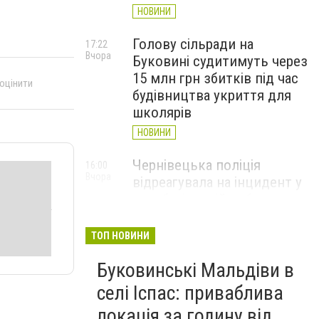
НОВИНИ
Голову сільради на
17:22
Вчора
Буковині судитимуть через
15 млн грн збитків під час
 оцінити
будівництва укриття для
школярів
НОВИНИ
Чернівецька поліція
16:00
Вчора
відреагувала на інцидент у
автобусі: водій вибачився
(ВІДЕО)
ТОП НОВИНИ
НОВИНИ
Буковинські Мальдіви в
Куля зупинилася за
15:28
Вчора
сантиметр від аорти: у
селі Іспас: приваблива
Чернівцях врятували 35-
локація за годину від