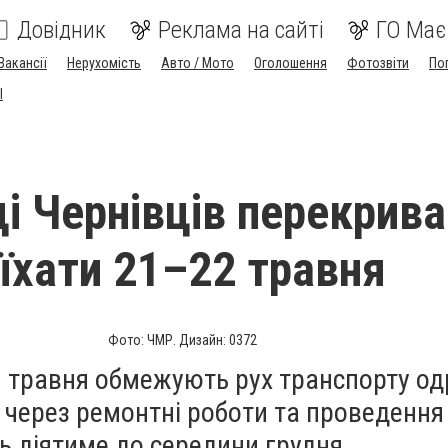
Довідник
Реклама на сайті
ГО Має
Вакансії
Нерухомість
Авто / Мото
Оголошення
Фотозвіти
По
I
ці Чернівців перекрив
оїхати 21–22 травня
Фото: ЧМР. Дизайн: 0372
1 травня обмежують рух транспорту од
 через ремонтні роботи та проведення
 діятиме до середини грудня.