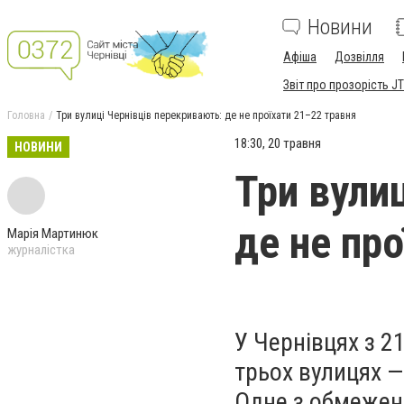
Новини
Афіша
Дозвілля
Звіт про прозорість JT
Головна
Три вулиці Чернівців перекривають: де не проїхати 21–22 травня
18:30, 20 травня
НОВИНИ
Три вули
де не пр
Марія Мартинюк
журналістка
У Чернівцях з 2
трьох вулицях —
Одне з обмежень