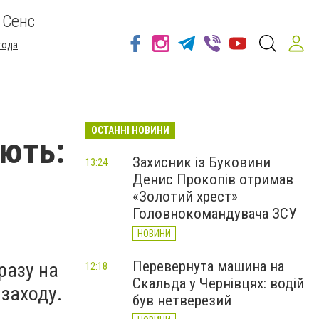
 Сенс
года
ОСТАННІ НОВИНИ
ають:
Захисник із Буковини
13:24
Денис Прокопів отримав
«Золотий хрест»
Головнокомандувача ЗСУ
НОВИНИ
Перевернута машина на
разу на
12:18
Скальда у Чернівцях: водій
 заходу.
був нетверезий