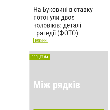
На Буковині в ставку
потонули двоє
чоловіків: деталі
трагедії (ФОТО)
НОВИНИ
СПЕЦТЕМА
Між рядків