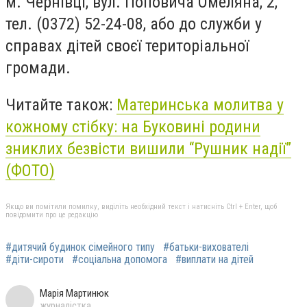
м. Чернівці, вул. Поповича Омеляна, 2,
тел. (0372) 52-24-08, або до служби у
справах дітей своєї територіальної
громади.
Читайте також:
Материнська молитва у
кожному стібку: на Буковині родини
зниклих безвісти вишили “Рушник надії”
(ФОТО)
Якщо ви помітили помилку, виділіть необхідний текст і натисніть Ctrl + Enter, щоб
повідомити про це редакцію
#дитячий будинок сімейного типу
#батьки-вихователі
#діти-сироти
#соціальна допомога
#виплати на дітей
Марія Мартинюк
журналістка