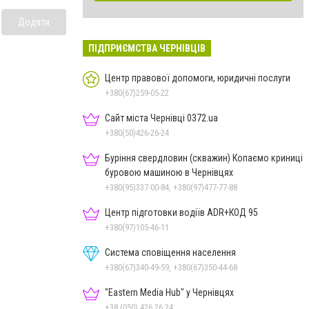
Додати
ПІДПРИЄМСТВА ЧЕРНІВЦІВ
Центр правової допомоги, юридичні послуги
+380(67)259-05-22
Сайт міста Чернівці 0372.ua
+380(50)426-26-24
Буріння свердловин (скважин) Копаємо криниці
буровою машиною в Чернівцях
+380(95)337-00-84, +380(97)477-77-88
Центр підготовки водіїв ADR+КОД 95
+380(97)105-46-11
Система сповіщення населення
+380(67)340-49-59, +380(67)350-44-68
"Eastern Media Hub" у Чернівцях
+38 (050) 426 26 24