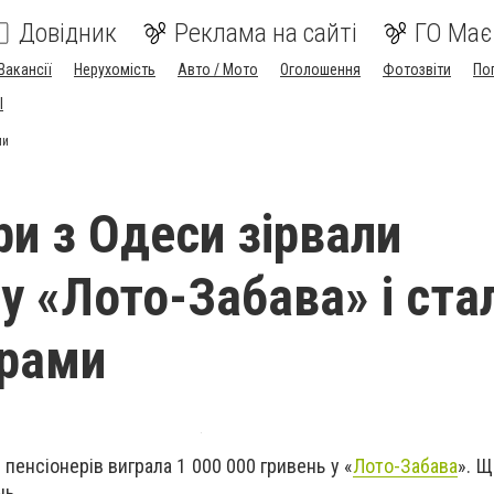
Довідник
Реклама на сайті
ГО Має
Вакансії
Нерухомість
Авто / Мото
Оголошення
Фотозвіти
По
I
ми
ри з Одеси зірвали
у «Лото-Забава» і ста
ерами
пенсіонерів виграла 1 000 000 гривень у «
Лото-Забава
». Щ
нь.