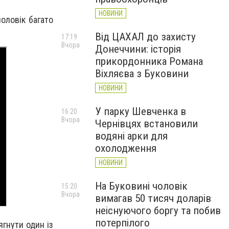
НОВИНИ
чоловік багато
Від ЦАХАЛ до захисту
17:19
Вчора
Донеччини: історія
прикордонника Романа
Віхляєва з Буковини
НОВИНИ
У парку Шевченка в
16:20
Вчора
Чернівцях встановили
водяні арки для
охолодження
НОВИНИ
На Буковині чоловік
15:20
Вчора
вимагав 50 тисяч доларів
неіснуючого боргу та побив
потерпілого
гнути один із