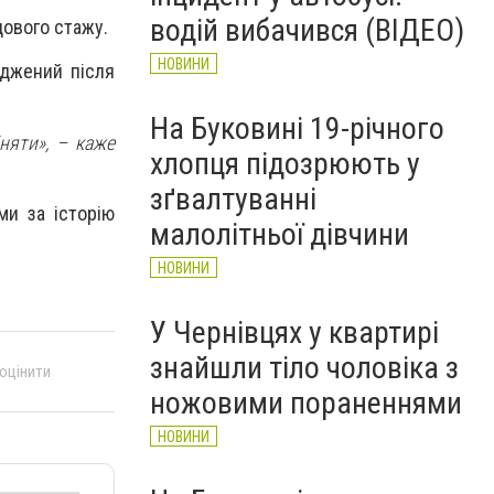
НОВИНИ
водій вибачився (ВІДЕО)
дового стажу.
НОВИНИ
оджений після
На Буковині 19-річного
няти», – каже
хлопця підозрюють у
зґвалтуванні
ми за історію
малолітньої дівчини
НОВИНИ
У Чернівцях у квартирі
знайшли тіло чоловіка з
 оцінити
ножовими пораненнями
НОВИНИ