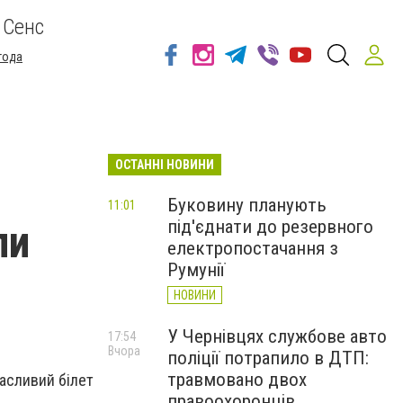
 Сенс
года
ОСТАННІ НОВИНИ
Буковину планують
11:01
під'єднати до резервного
ли
електропостачання з
Румунії
НОВИНИ
У Чернівцях службове авто
17:54
Вчора
поліції потрапило в ДТП:
травмовано двох
асливий білет
правоохоронців