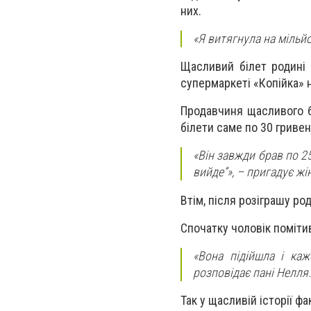
них.
«Я витягнула на мільйо
Щасливий білет родині 
супермаркеті «Копійка» н
Продавчиня щасливого б
білети саме по 30 гривен
«Він завжди брав по 25
вийде”», – пригадує жі
Втім, після розіграшу ро
Спочатку чоловік поміти
«Вона підійшла і каж
розповідає пані Нелля.
Так у щасливій історії ф