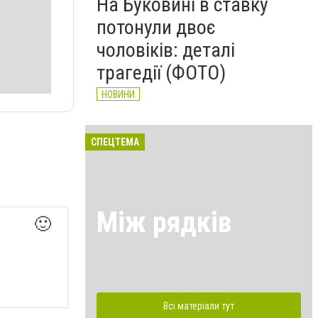
На Буковині в ставку
потонули двоє
чоловіків: деталі
трагедії (ФОТО)
НОВИНИ
СПЕЦТЕМА
Між рядків
🙂
Всі матеріали тут