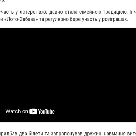
участь у лотереї вже давно стала сімейною традицією. Її 
ти «Лото-Забава» та регулярно бере участь у розіграшах.
придбав два білети та запропонував дружині навмання витя