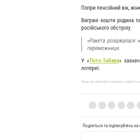
Попри пенсійний вік, жін
Виграні кошти родина п
російського обстрілу.
«Ракета розірвалася н
переможниця.
У «
Лото-Забава
» зазна
лотереї.
Якщо ви помітили помилку, виділіть нео
Поділіться та підписуйтесь на