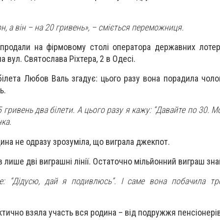
н, а він – на 20 гривень», – сміється переможниця.
продали на фірмовому столі оператора державних лотер
а вул. Святослава Ріхтера, 2 в Одесі.
ілета Любов Валь згадує: цього разу вона порадила чоло
ь.
 гривень два білети. А цього разу я кажу: “Давайте по 30. 
нка.
дина не одразу зрозуміла, що виграла джекпот.
в лише дві виграшні лінії. Остаточно мільйонний виграш зн
е: “Дідусю, дай я подивлюсь”. І саме вона побачила тр
актично взяла участь вся родина – від подружжя пенсіонерів