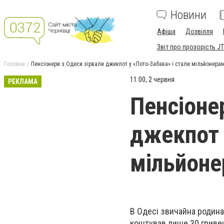
Новини
Афіша
Дозвілля
Звіт про прозорість JT
Головна
Пенсіонери з Одеси зірвали джекпот у «Лото-Забава» і стали мільйонера
11:00, 2 червня
РЕКЛАМА
Пенсіоне
джекпот 
мільйон
В Одесі звичайна родина 
коштував лише 30 гриве