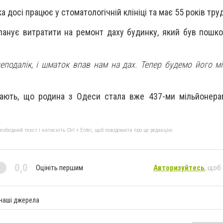
ка досі працює у стоматологічній клініці та має 55 років тру
ланує витратити на ремонт даху будинку, який був пошк
еподалік, і шматок впав нам на дах. Тепер будемо його мі
чають, що родина з Одеси стала вже 437-ми мільйонера
бхідний текст і натисніть Ctrl + Enter, щоб повідомити про це редакцію
0,0
Оцініть першим
Авторизуйтесь
, щоб
 наші джерела