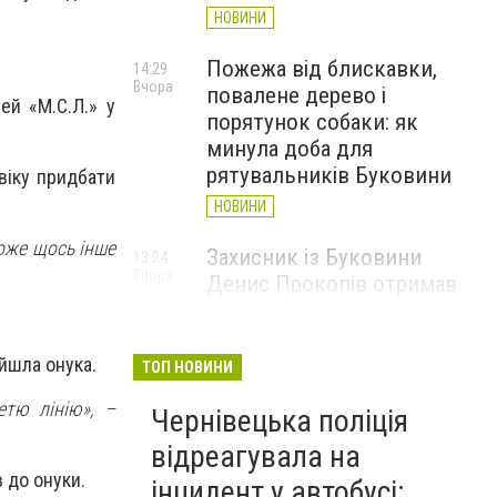
НОВИНИ
Пожежа від блискавки,
14:29
Вчора
повалене дерево і
ей «М.С.Л.» у
порятунок собаки: як
минула доба для
рятувальників Буковини
віку придбати
НОВИНИ
Може щось інше
Захисник із Буковини
13:24
Вчора
Денис Прокопів отримав
«Золотий хрест»
Головнокомандувача ЗСУ
айшла онука.
ТОП НОВИНИ
НОВИНИ
етю лінію», –
Чернівецька поліція
Перевернута машина на
12:18
Вчора
Скальда у Чернівцях: водій
відреагувала на
був нетверезий
 до онуки.
інцидент у автобусі: