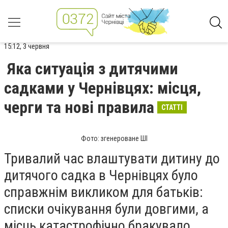
15:12, 3 червня
Яка ситуація з дитячими
садками у Чернівцях: місця,
черги та нові правила
СТАТТІ
Фото: згенероване ШІ
Тривалий час влаштувати дитину до
дитячого садка в Чернівцях було
справжнім викликом для батьків:
списки очікування були довгими, а
місць катастрофічно бракувало.