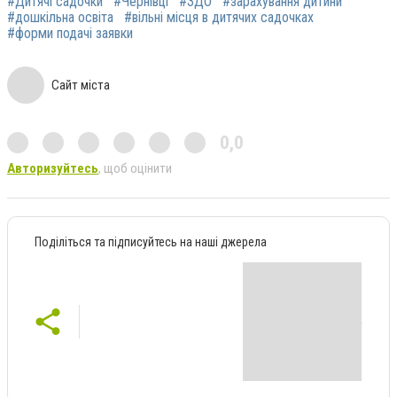
#Дитячі садочки
#Чернівці
#ЗДО
#зарахування дитини
#дошкільна освіта
#вільні місця в дитячих садочках
#форми подачі заявки
Сайт міста
0,0
Авторизуйтесь
, щоб оцінити
Поділіться та підписуйтесь на наші джерела