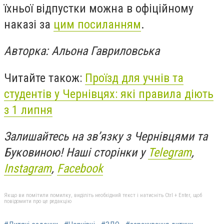
їхньої відпустки можна в офіційному
наказі за
цим посиланням
.
Авторка: Альона Гавриловська
Читайте також:
Проїзд для учнів та
студентів у Чернівцях: які правила діють
з 1 липня
Залишайтесь на зв’язку з Чернівцями та
Буковиною! Наші сторінки у
Telegram
,
Instagram
,
Facebook
Якщо ви помітили помилку, виділіть необхідний текст і натисніть Ctrl + Enter, щоб
повідомити про це редакцію