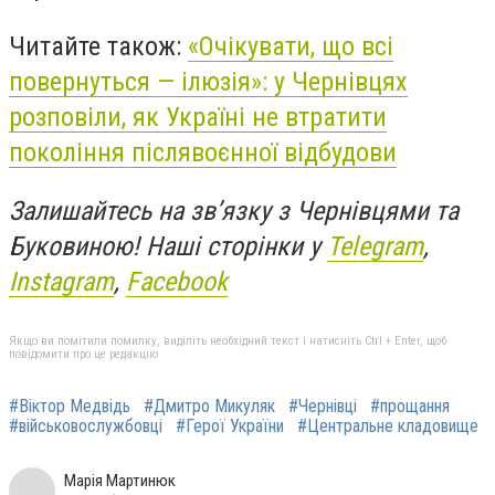
Читайте також:
«Очікувати, що всі
повернуться — ілюзія»: у Чернівцях
розповіли, як Україні не втратити
покоління післявоєнної відбудови
Залишайтесь на зв’язку з Чернівцями та
Буковиною! Наші сторінки у
Telegram
,
Instagram
,
Facebook
Якщо ви помітили помилку, виділіть необхідний текст і натисніть Ctrl + Enter, щоб
повідомити про це редакцію
#Віктор Медвідь
#Дмитро Микуляк
#Чернівці
#прощання
#військовослужбовці
#Герої України
#Центральне кладовище
Марія Мартинюк