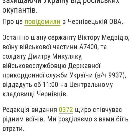
захищаючи Україну від російських
окупантів.
Про це
повідомили
в Чернівецькій ОВА.
Останню шану сержанту Віктору Медвідю,
воїну військової частини А7400, та
солдату Дмитру Микуляку,
військовослужбовцю Державної
прикордонної служби України (в/ч 9937),
віддадуть об 11:00 на Центральному
кладовищі Чернівців.
Редакція видання
0372
щиро співчуває
рідним воїнів. Ми розділяємо з вами біль
втрати.