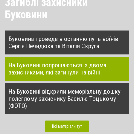
Загиблі захисники
Буковини
Буковина проведе в останню путь воїнів
Сергія Нечидюка та Віталія Скруга
На Буковині попрощаються із двома
захисниками, які загинули на війні
На Буковині відкрили меморіальну дошку
полеглому захиснику Василю Тоцькому
(ФОТО)
Всі матеріали тут