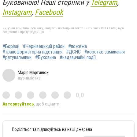
Буковиною! Наші сторінки у
Telegram
,
Instagram
,
Facebook
Якщо ви помітили помилку, виділіть необхідний текст і натисніть Ctrl + Enter, щоб
повідомити про це редакцію
#Борівці
#Чернівецький район
#пожежа
#трансформаторна підстанція
#ДСНС
#коротке замикання
#рятувальники
#Буковина
#надзвичайні події.
Марія Мартинюк
журналістка
0,0
Авторизуйтесь
, щоб оцінити
Поділіться та підписуйтесь на наші джерела