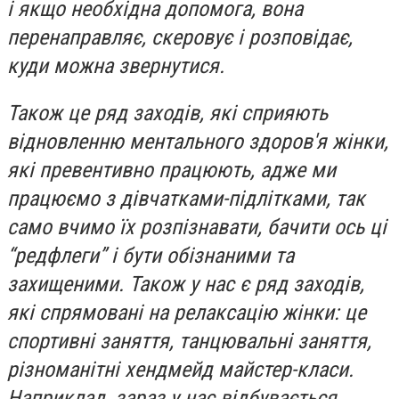
і якщо необхідна допомога, вона
перенаправляє, скеровує і розповідає,
куди можна звернутися.
Також це ряд заходів, які сприяють
відновленню ментального здоров'я жінки,
які превентивно працюють, адже ми
працюємо з дівчатками-підлітками, так
само вчимо їх розпізнавати, бачити ось ці
“редфлеги” і бути обізнаними та
захищеними. Також у нас є ряд заходів,
які спрямовані на релаксацію жінки: це
спортивні заняття, танцювальні заняття,
різноманітні хендмейд майстер-класи.
Наприклад, зараз у нас відбувається