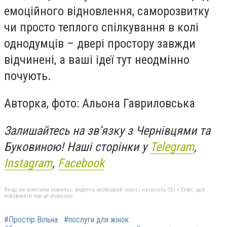
емоційного відновлення, саморозвитку
чи просто теплого спілкування в колі
однодумців – двері простору завжди
відчинені, а ваші ідеї тут неодмінно
почують.
Авторка, фото: Альона Гавриловська
Залишайтесь на зв’язку з Чернівцями та
Буковиною! Наші сторінки у
Telegram
,
Instagram
,
Facebook
Якщо ви помітили помилку, виділіть необхідний текст і натисніть Ctrl + Enter, щоб
повідомити про це редакцію
#Простір Вільна
#послуги для жінок