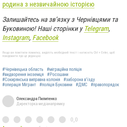
родина з незвичайною історією
Залишайтесь на зв’язку з Чернівцями та
Буковиною! Наші сторінки у
Telegram
,
Instagram
,
Facebook
Якщо ви помітили помилку, виділіть необхідний текст і натисніть Ctrl + Enter, щоб
повідомити про це редакцію
#Чернівецька область
#міграційна поліція
#видворення іноземця
#Росошани
#Сокирянська виправна колонія
#заборона в’їзду
#операція Мігрант
#поліція Буковини
#ДМС
#правопорядок
Олександра Пилипенко
Директорка медіанапрямку
0,0