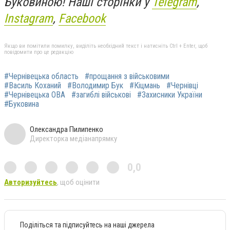
Буковиною! Наші сторінки у
Telegram
,
Instagram
,
Facebook
Якщо ви помітили помилку, виділіть необхідний текст і натисніть Ctrl + Enter, щоб
повідомити про це редакцію
#Чернівецька область
#прощання з військовими
#Василь Коханий
#Володимир Бук
#Кіцмань
#Чернівці
#Чернівецька ОВА
#загиблі військові
#Захисники України
#Буковина
Олександра Пилипенко
Директорка медіанапрямку
0,0
Авторизуйтесь
, щоб оцінити
Поділіться та підписуйтесь на наші джерела