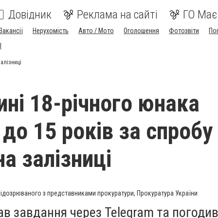
Довідник
Реклама на сайті
ГО Має
Вакансії
Нерухомість
Авто / Мото
Оголошення
Фотозвіти
По
I
залізниці
ині 18-річного юнака
до 15 років за спробу
на залізниці
ідозрюваного з представниками прокуратури, Прокуратура України
в завдання через Telegram та погоди