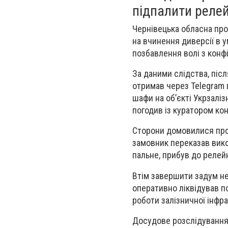
підпалити релей
Чернівецька обласна пр
на вчинення диверсії в 
позбавлення волі з конф
За даними слідства, піс
отримав через Telegram 
шафи на об’єкті Укрзаліз
погодив із куратором кон
Сторони домовилися про 
замовник переказав вико
пальне, прибув до релейн
Втім завершити задум не
оперативно ліквідував п
роботи залізничної інфр
Досудове розслідування 