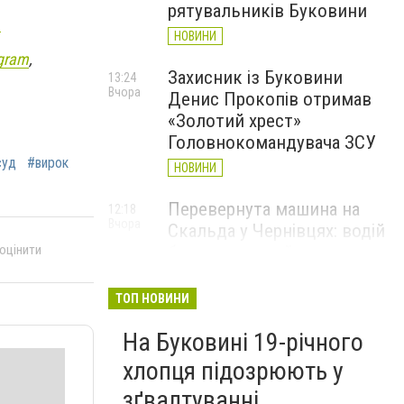
рятувальників Буковини
и
НОВИНИ
gram
,
Захисник із Буковини
13:24
Вчора
Денис Прокопів отримав
«Золотий хрест»
Головнокомандувача ЗСУ
суд
#вирок
НОВИНИ
Перевернута машина на
12:18
Вчора
Скальда у Чернівцях: водій
 оцінити
був нетверезий
НОВИНИ
ТОП НОВИНИ
6 серпня у Чернівцях
11:19
Вчора
На Буковині 19-річного
зафіксували новий
історичний температурний
хлопця підозрюють у
максимум
зґвалтуванні