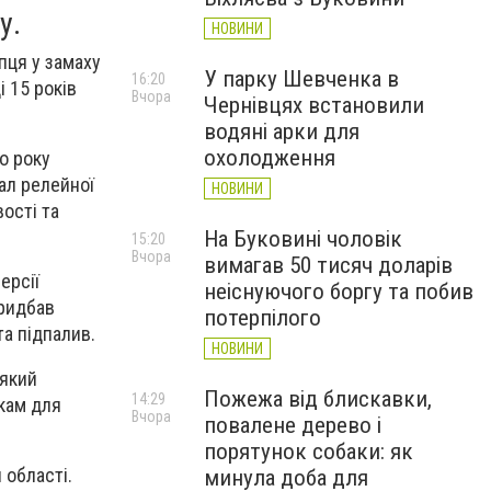
у.
НОВИНИ
пця у замаху
У парку Шевченка в
16:20
 15 років
Вчора
Чернівцях встановили
водяні арки для
охолодження
о року
ал релейної
НОВИНИ
ості та
На Буковині чоловік
15:20
Вчора
вимагав 50 тисяч доларів
ерсії
неіснуючого боргу та побив
придбав
потерпілого
та підпалив.
НОВИНИ
 який
Пожежа від блискавки,
14:29
кам для
Вчора
повалене дерево і
порятунок собаки: як
 області.
минула доба для