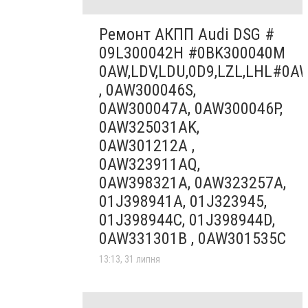
Ремонт АКПП Audi DSG #
09L300042H #0BK300040M
0AW,LDV,LDU,0D9,LZL,LHL#0A
, 0AW300046S,
0AW300047A, 0AW300046P,
0AW325031AK,
0AW301212A ,
0AW323911AQ,
0AW398321A, 0AW323257A,
01J398941A, 01J323945,
01J398944C, 01J398944D,
0AW331301B , 0AW301535C
13:13, 31 липня