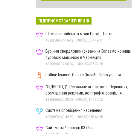
ПІДПРИЄМСТВА ЧЕРНІВЦІВ
Школа англійської мови Профі-Центр
+380(50)434-16-12, +380(50)067-49-11
Буріння свердловин (скважин) Копаємо криниці
буровою машиною в Чернівцях
+380(95)337-00-84, +380(97)477-77-88
hotline.finance: Сервіс Онлайн Страхування
"ЛІДЕР-ЛТД", Рекламне агентство в Чернівцях,
розміщення реклами, поліграфія, зовнішня
реклама
+380(66)575-20-02, +380(95)177-20-02
Система сповіщення населення
+380(67)340-49-59, +380(67)350-44-68
Сайт міста Чернівці 0372.ua