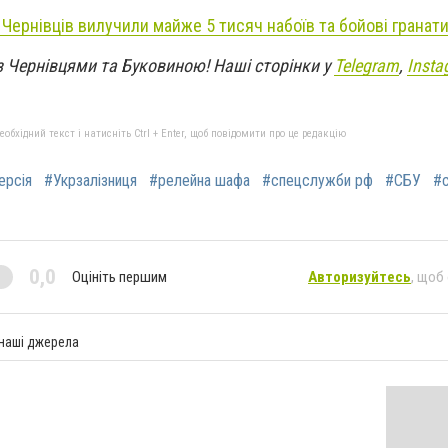
Чернівців вилучили майже 5 тисяч набоїв та бойові гранат
з Чернівцями та Буковиною! Наші сторінки у
Telegram
,
Insta
бхідний текст і натисніть Ctrl + Enter, щоб повідомити про це редакцію
ерсія
#Укрзалізниця
#релейна шафа
#спецслужби рф
#СБУ
#
0,0
Оцініть першим
Авторизуйтесь
, щоб
 наші джерела