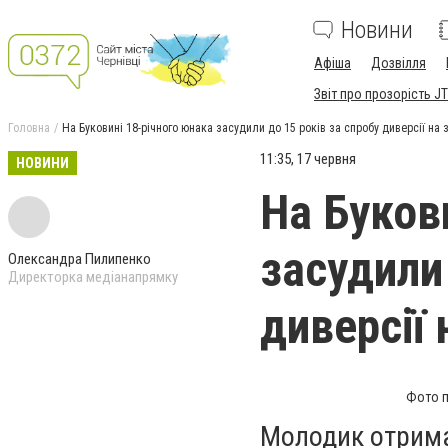
Новини
Афіша
Дозвілля
Звіт про прозорість JT
Головна
На Буковині 18-річного юнака засудили до 15 років за спробу диверсії на 
11:35, 17 червня
НОВИНИ
На Буков
засудили 
Олександра Пилипенко
Директорка медіанапрямку
диверсії 
Фото п
Молодик отрима