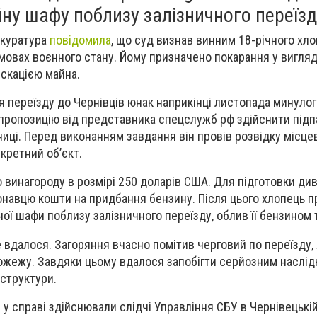
ну шафу поблизу залізничного переїзд
окуратура
повідомила
, що суд визнав винним 18-річного хло
умовах воєнного стану. Йому призначено покарання у вигляді
іскацією майна.
ля переїзду до Чернівців юнак наприкінці листопада минулог
пропозицію від представника спецслужб рф здійснити підп
ниці. Перед виконанням завдання він провів розвідку місцев
кретний об’єкт.
винагороду в розмірі 250 доларів США. Для підготовки див
навцю кошти на придбання бензину. Після цього хлопець 
ої шафи поблизу залізничного переїзду, облив її бензином 
 вдалося. Загоряння вчасно помітив черговий по переїзду,
ожежу. Завдяки цьому вдалося запобігти серйозним наслід
аструктури.
у справі здійснювали слідчі Управління СБУ в Чернівецькій