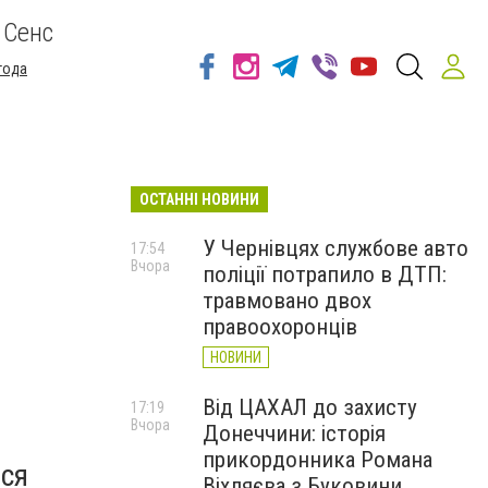
 Сенс
года
ОСТАННІ НОВИНИ
У Чернівцях службове авто
17:54
Вчора
поліції потрапило в ДТП:
травмовано двох
правоохоронців
НОВИНИ
Від ЦАХАЛ до захисту
17:19
Вчора
Донеччини: історія
прикордонника Романа
вся
Віхляєва з Буковини