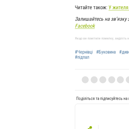
Читайте також:
У жителя 
Залишайтесь на зв’язку 
Facebook
Якщо ви помітили помилку, виділіть нео
#Чернівці
#Буковина
#див
#підпал
Поділіться та підписуйтесь на