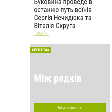
Буковина проведе в
останню путь воїнів
Сергія Нечидюка та
Віталія Скруга
НОВИНИ
СПЕЦТЕМА
Між рядків
Всі матеріали тут