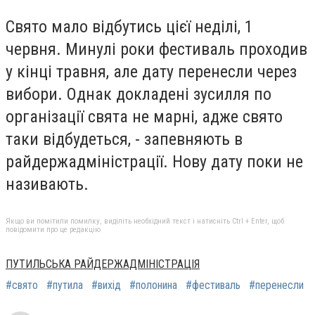
Свято мало відбутись цієї неділі, 1
червня. Минулі роки фестиваль проходив
у кінці травня, але дату перенесли через
вибори. Однак докладені зусилля по
організації свята не марні, адже свято
таки відбудеться, - запевняють в
райдержадміністрації. Нову дату поки не
називають.
Якщо ви помітили помилку, виділіть необхідний текст і натисніть Ctrl + Enter, щоб
повідомити про це редакцію
ПУТИЛЬСЬКА РАЙДЕРЖАДМІНІСТРАЦІЯ
#свято
#путила
#вихід
#полонина
#фестиваль
#перенесли