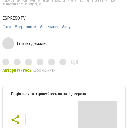
Якщо ви помітили помилку, виділіть необхідний текст і натисніть Ctrl + Enter, щоб
повідомити про це редакцію
ESPRESO.TV
#ато
#терористи
#операція
#зсу
Татьяна Демидко
0,0
Авторизуйтесь
, щоб оцінити
Поділіться та підписуйтесь на наші джерела