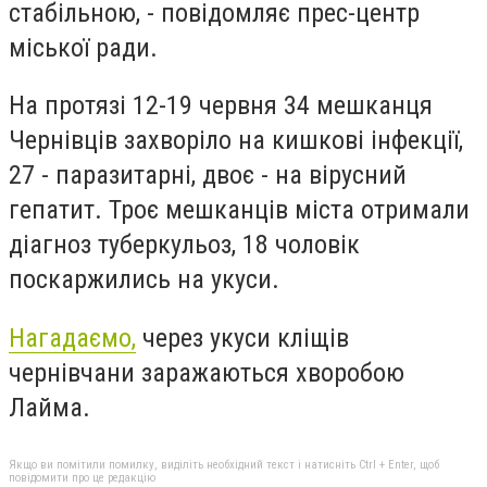
стабільною, - повідомляє прес-центр
міської ради.
На протязі 12-19 червня 34 мешканця
Чернівців захворіло на кишкові інфекції,
27 - паразитарні, двоє - на вірусний
гепатит. Троє мешканців міста отримали
діагноз туберкульоз, 18 чоловік
поскаржились на укуси.
Нагадаємо,
через укуси кліщів
чернівчани заражаються хворобою
Лайма.
Якщо ви помітили помилку, виділіть необхідний текст і натисніть Ctrl + Enter, щоб
повідомити про це редакцію