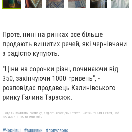
Проте, нині на ринках все більше
продають вишитих речей, які чернівчани
з радістю купують.
"Ціни на сорочки різні, починаючи від
350, закінчуючи 1000 гривень", -
розповідає продавець Калинівського
ринку Галина Тарасюк.
Якщо ви помітили помилку, виділіть необхідний текст і натисніть Ctrl + Enter, щоб
повідомити про це редакцію
#Чернівці
#вишивки
#популярно