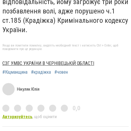
відповідальність, йому загрожує три роки
позбавлення волі, адже порушено ч.1
ст.185 (Крадіжка) Кримінального кодексу
України.
Якщо ви помітили помилку, виділіть необхідний текст і натисніть Ctrl + Enter, щоб
повідомити про це редакцію
СЗГ УМВС УКРАЇНИ В ЧЕРНІВЕЦЬКІЙ ОБЛАСТІ
#Кіцманщина
#крадіжка
#човен
Нікуляк Юлія
0,0
Авторизуйтесь
, щоб оцінити