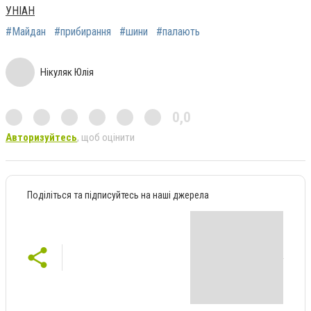
УНІАН
#Майдан
#прибирання
#шини
#палають
Нікуляк Юлія
0,0
Авторизуйтесь
, щоб оцінити
Поділіться та підписуйтесь на наші джерела