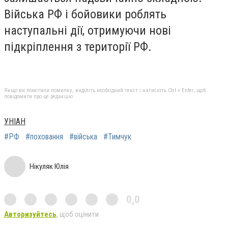
Війська РФ і бойовики роблять
наступальні дії, отримуючи нові
підкріплення з території РФ.
Якщо ви помітили помилку, виділіть необхідний текст і натисніть Ctrl + Enter, щоб
повідомити про це редакцію
УНІАН
#РФ
#поховання
#війська
#Тимчук
Нікуляк Юлія
0,0
Авторизуйтесь
, щоб оцінити