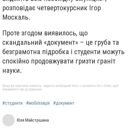
розповідає четвертокурсник Ігор
Москаль.
Проте згодом виявилось, що
скандальний «документ» – це груба та
безграмотна підробка і студенти можуть
спокійно продовжувати гризти граніт
науки.
Якщо ви помітили помилку, виділіть необхідний текст і натисніть Ctrl + Enter, щоб
повідомити про це редакцію
#студенти
#мобілізація
#документ
Юля Майстрішина