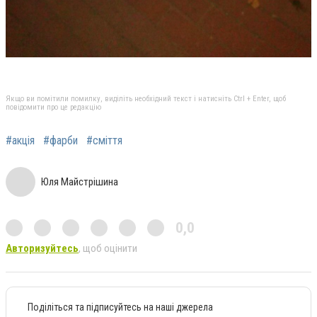
Якщо ви помітили помилку, виділіть необхідний текст і натисніть Ctrl + Enter, щоб
повідомити про це редакцію
#акція
#фарби
#сміття
Юля Майстрішина
0,0
Авторизуйтесь
, щоб оцінити
Поділіться та підписуйтесь на наші джерела