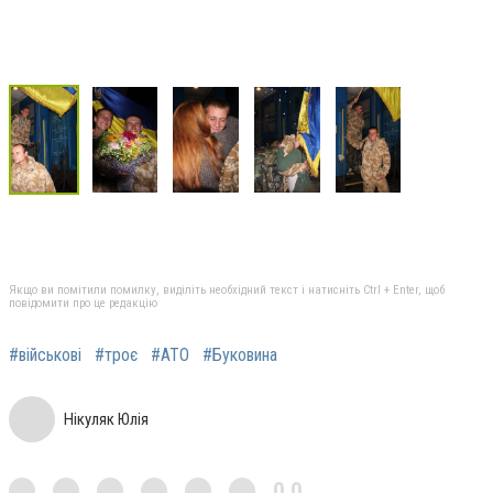
Якщо ви помітили помилку, виділіть необхідний текст і натисніть Ctrl + Enter, щоб
повідомити про це редакцію
#військові
#троє
#АТО
#Буковина
Нікуляк Юлія
0,0