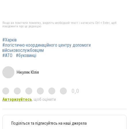
Якщо ви помітили помилку, виділіть необхідний текст і натисніть Ctrl + Enter, щоб
повідомити про це редакцію
#Харків
#логістично-координаційного центру допомоги
військовослужбовцям
#АТО
#буковинці
Нікуляк Юлія
0,0
Авторизуйтесь
, щоб оцінити
Поділіться та підписуйтесь на наші джерела