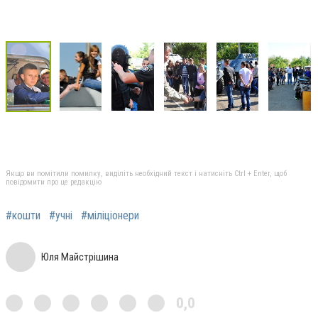
Якщо ви помітили помилку, виділіть необхідний текст і натисніть Ctrl + Enter, щоб
повідомити про це редакцію
#кошти
#учні
#міліціонери
Юля Майстрішина
0,0