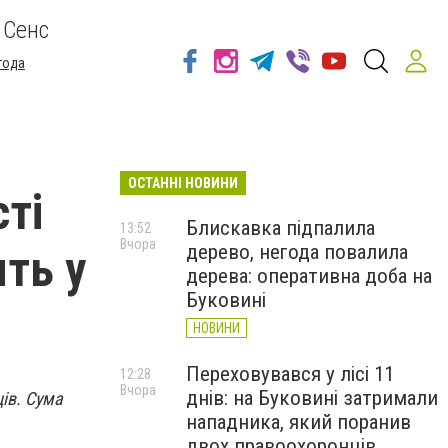
 Сенс
года
ОСТАННІ НОВИНИ
сті
Блискавка підпалила
13:52
Вчора
дерево, негода повалила
ть у
дерева: оперативна доба на
Буковині
НОВИНИ
Переховувався у лісі 11
12:28
Вчора
днів: на Буковині затримали
ів. Сума
нападника, який поранив
двох правоохоронців