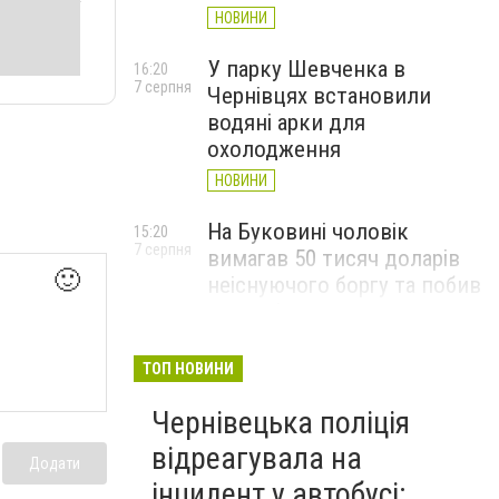
НОВИНИ
У парку Шевченка в
16:20
7 серпня
Чернівцях встановили
водяні арки для
охолодження
НОВИНИ
На Буковині чоловік
15:20
7 серпня
вимагав 50 тисяч доларів
🙂
неіснуючого боргу та побив
потерпілого
НОВИНИ
ТОП НОВИНИ
Пожежа від блискавки,
14:29
7 серпня
Чернівецька поліція
повалене дерево і
порятунок собаки: як
відреагувала на
Додати
минула доба для
інцидент у автобусі: