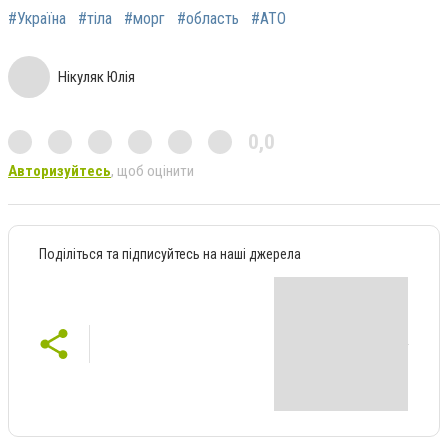
#Україна
#тіла
#морг
#область
#АТО
Нікуляк Юлія
0,0
Авторизуйтесь
, щоб оцінити
Поділіться та підписуйтесь на наші джерела