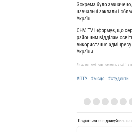
Зокрема було зазначено,
навчальні заклади і обл
Україні.
CHV. TV інформує, що сер
районним відділам освіт
використання адмінресур
України.
Якщо ви помітили помилку, виділіть нео
#ПТУ
#місце
#студенти
Поділіться та підписуйтесь на