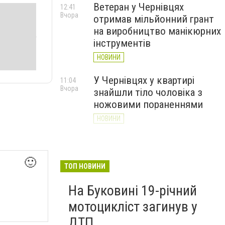
Ветеран у Чернівцях
12:41
Вчора
отримав мільйонний грант
на виробництво манікюрних
інструментів
НОВИНИ
У Чернівцях у квартирі
11:04
Вчора
знайшли тіло чоловіка з
ножовими пораненнями
НОВИНИ
Дністер стрімко міліє: у
10:31
Вчора
Хотині попереджають про
🙂
критичну ситуацію з водою
ТОП НОВИНИ
(ФОТО)
На Буковині 19-річний
НОВИНИ
мотоцикліст загинув у
ДТП