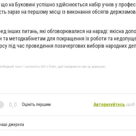
 що на Буковині успішно здійснюється набір учнів у професі
асть зараз на першому місці із виконання обсягів держзамо
ед інших питань, які обговорювалися на нараді: якісна доп
и та методкабінетам для покращення їх роботи та недопущ
су під час проведення позачергових виборів народних деп
бхідний текст і натисніть Ctrl + Enter, щоб повідомити про це редакцію
0,0
Оцініть першим
Авторизуйтесь
, щоб
 наші джерела