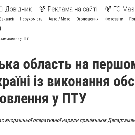
Довідник
Реклама на сайті
ГО Має
Вакансії
Нерухомість
Авто / Мото
Оголошення
Фотозвіти
По
I
ржзамовлення у ПТУ
ька область на першо
країні із виконання обс
овлення у ПТУ
ас вчорашньої оперативної наради працівників Департамент