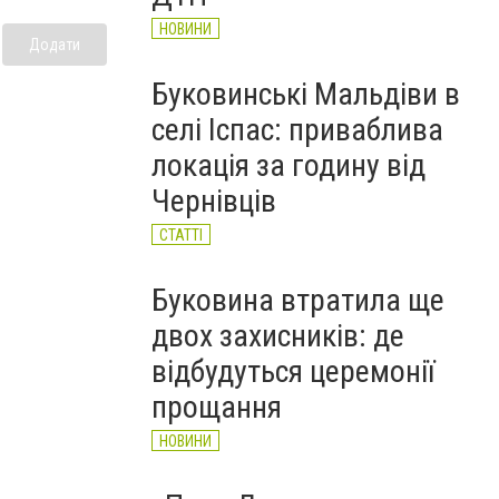
НОВИНИ
Додати
Буковинські Мальдіви в
селі Іспас: приваблива
локація за годину від
Чернівців
СТАТТІ
Буковина втратила ще
двох захисників: де
відбудуться церемонії
прощання
НОВИНИ