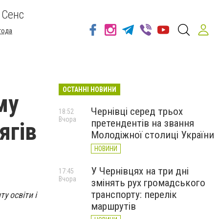
 Сенс
года
ОСТАННІ НОВИНИ
му
Чернівці серед трьох
18:52
Вчора
претендентів на звання
ягів
Молодіжної столиці України
НОВИНИ
У Чернівцях на три дні
17:45
Вчора
змінять рух громадського
транспорту: перелік
у освіти і
маршрутів