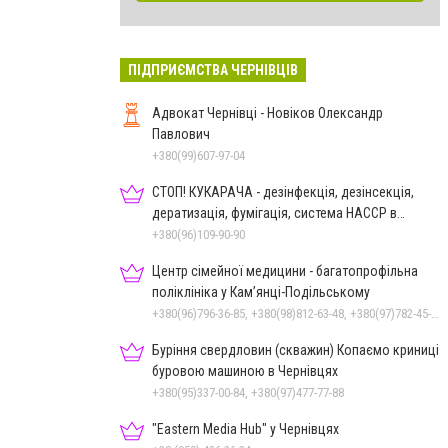
ПІДПРИЄМСТВА ЧЕРНІВЦІВ
Адвокат Чернівці - Новіков Олександр
Павлович
+380(99)607-97-04
СТОП! КУКАРАЧА - дезінфекція, дезінсекція,
дератизація, фумігація, система HACCP в
Чернівцях
+380(96)109-90-90
Центр сімейної медицини - багатопрофільна
поліклініка у Кам’янці-Подільському
+380(96)796-36-85, +380(98)812-63-48, +380(97)782-45-70
Буріння свердловин (скважин) Копаємо криниці
буровою машиною в Чернівцях
+380(95)337-00-84, +380(97)477-77-88
"Eastern Media Hub" у Чернівцях