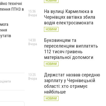
НОВИНИ
йно технічні
влення ПТНЗ в
На вулиці Кармелюка в
15:36
Вчора
Чернівцях автівка збила
водія електросамоката
омога
НОВИНИ
ення
утатів
Буковинцям та
14:30
Вчора
переселенцям виплатять
112 тисяч гривень
матеріальної допомоги
НОВИНИ
Держстат назвав середню
13:25
Вчора
зарплату у Чернівецькій
 оцінити
області: хто отримує
найбільше
НОВИНИ