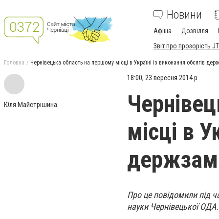
Новини
Афіша
Дозвілля
Звіт про прозорість JT
Головна
Чернівецька область на першому місці в Україні із виконання обсягів де
18:00, 23 вересня 2014 р.
Чернівец
Юля Майстрішина
місці в У
держзам
Про це повідомили під ч
науки Чернівецької ОДА.