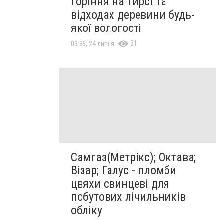
горіння на тирсі та
відходах деревини будь-
якої вологості
31
09:36, 24 липня
Самгаз(Метрікс); Октава;
Візар; Галус - пломби
цвяхи свинцеві для
побутових лічильників
обліку