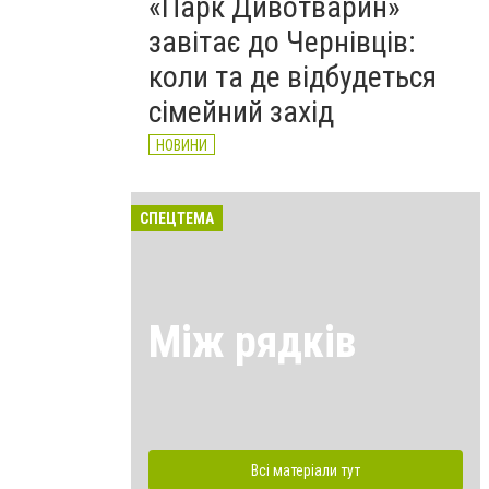
«Парк Дивотварин»
завітає до Чернівців:
коли та де відбудеться
сімейний захід
НОВИНИ
СПЕЦТЕМА
Між рядків
Всі матеріали тут