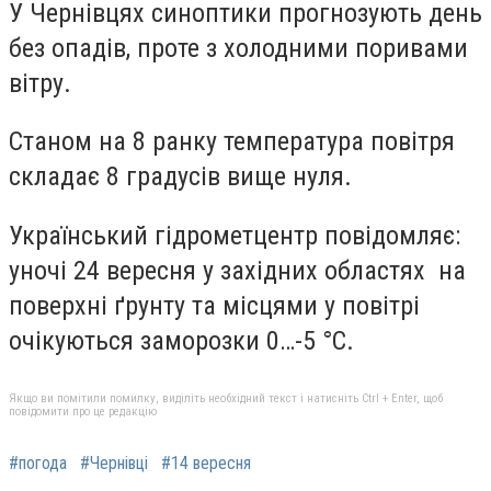
У Чернівцях синоптики прогнозують день
без опадів, проте з холодними поривами
вітру.
Станом на 8 ранку температура повітря
складає 8 градусів вище нуля.
Український гідрометцентр повідомляє:
уночі 24 вересня у західних областях на
поверхні ґрунту та місцями у повітрі
очікуються заморозки 0…-5 °С.
Якщо ви помітили помилку, виділіть необхідний текст і натисніть Ctrl + Enter, щоб
повідомити про це редакцію
#погода
#Чернівці
#14 вересня