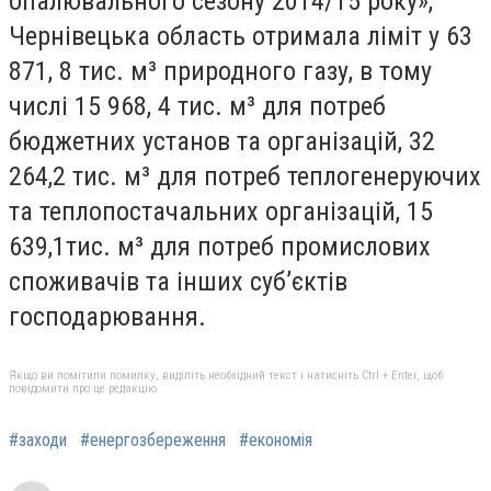
опалювального сезону 2014/15 року»,
Чернівецька область отримала ліміт у 63
871, 8 тис. м³ природного газу, в тому
числі 15 968, 4 тис. м³ для потреб
бюджетних установ та організацій, 32
264,2 тис. м³ для потреб теплогенеруючих
та теплопостачальних організацій, 15
639,1тис. м³ для потреб промислових
споживачів та інших суб’єктів
господарювання.
Якщо ви помітили помилку, виділіть необхідний текст і натисніть Ctrl + Enter, щоб
повідомити про це редакцію
#заходи
#енергозбереження
#економія