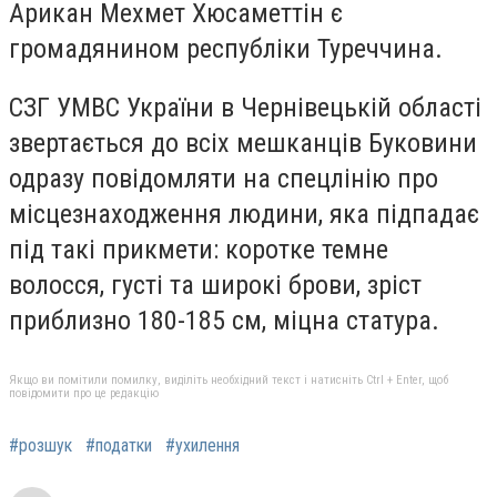
Арикан Мехмет Хюсаметтін є
громадянином республіки Туреччина.
СЗГ УМВС України в Чернівецькій області
звертається до всіх мешканців Буковини
одразу повідомляти на спецлінію про
місцезнаходження людини, яка підпадає
під такі прикмети: коротке темне
волосся, густі та широкі брови, зріст
приблизно 180-185 см, міцна статура.
Якщо ви помітили помилку, виділіть необхідний текст і натисніть Ctrl + Enter, щоб
повідомити про це редакцію
#розшук
#податки
#ухилення