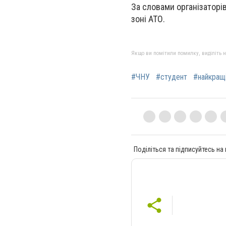
За словами організаторів
зоні АТО.
Якщо ви помітили помилку, виділіть нео
#ЧНУ
#студент
#найкращ
Поділіться та підписуйтесь на