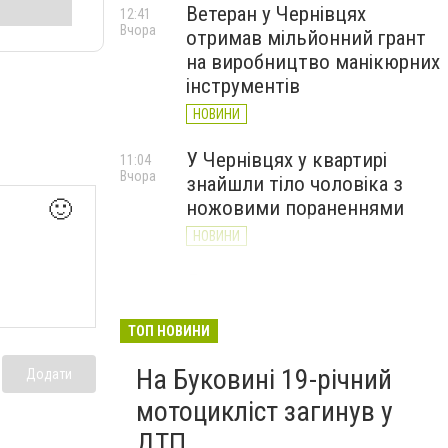
Ветеран у Чернівцях
12:41
Вчора
отримав мільйонний грант
на виробництво манікюрних
інструментів
НОВИНИ
У Чернівцях у квартирі
11:04
Вчора
знайшли тіло чоловіка з
ножовими пораненнями
🙂
НОВИНИ
Дністер стрімко міліє: у
10:31
Вчора
Хотині попереджають про
критичну ситуацію з водою
ТОП НОВИНИ
(ФОТО)
На Буковині 19-річний
Додати
НОВИНИ
мотоцикліст загинув у
ДТП