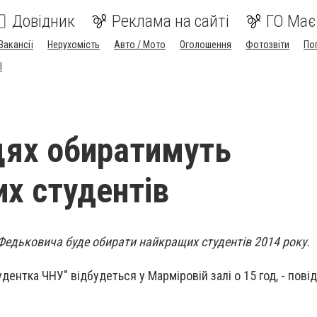
Довідник
Реклама на сайті
ГО Має
Вакансії
Нерухомість
Авто / Мото
Оголошення
Фотозвіти
По
I
цях обиратимуть
х студентів
Федьковича буде обирати найкращих студентів 2014 року.
дентка ЧНУ" відбудеться у Марміровій залі о 15 год, - пові