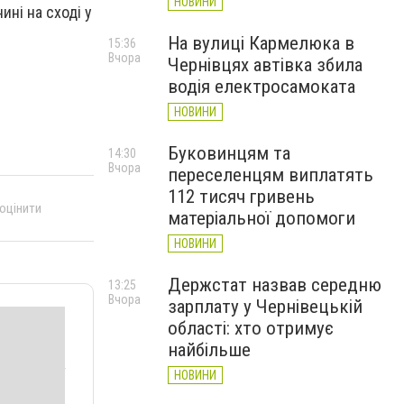
НОВИНИ
ині на сході у
На вулиці Кармелюка в
15:36
Вчора
Чернівцях автівка збила
водія електросамоката
НОВИНИ
Буковинцям та
14:30
Вчора
переселенцям виплатять
112 тисяч гривень
 оцінити
матеріальної допомоги
НОВИНИ
Держстат назвав середню
13:25
Вчора
зарплату у Чернівецькій
області: хто отримує
найбільше
НОВИНИ