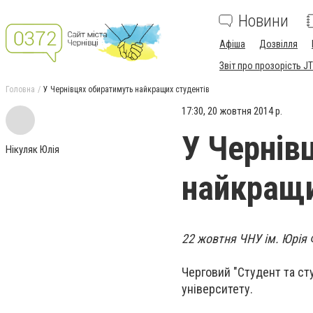
Новини
Афіша
Дозвілля
Звіт про прозорість JT
Головна
У Чернівцях обиратимуть найкращих студентів
17:30, 20 жовтня 2014 р.
У Чернів
Нікуляк Юлія
найкращи
22 жовтня ЧНУ ім. Юрія 
Черговий "Студент та сту
університету.