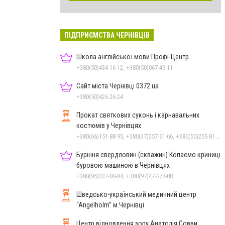
ПІДПРИЄМСТВА ЧЕРНІВЦІВ
Школа англійської мови Профі-Центр
+380(50)434-16-12, +380(50)067-49-11
Сайт міста Чернівці 0372.ua
+380(50)426-26-24
Прокат святкових суконь і карнавальних
костюмів у Чернівцях
+380(66)151-88-95, +380(37)257-61-66, +380(50)255-81-16
Буріння свердловин (скважин) Копаємо криниці
буровою машиною в Чернівцях
+380(95)337-00-84, +380(97)477-77-88
Шведсько-український медичний центр
“Angelholm” м.Чернівці
Центр відновлення зору Анатолія Совви