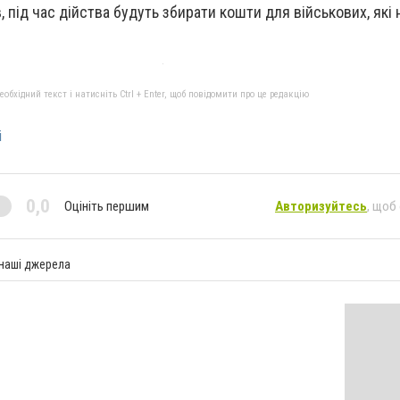
, під час дійства будуть збирати кошти для військових, які н
бхідний текст і натисніть Ctrl + Enter, щоб повідомити про це редакцію
і
0,0
Оцініть першим
Авторизуйтесь
, щоб
 наші джерела