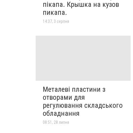
пікапа. Крышка на кузов
пикапа.
14:37, 3 серпня
Металеві пластини з
отворами для
регулювання складського
обладнання
08:51, 28 липня