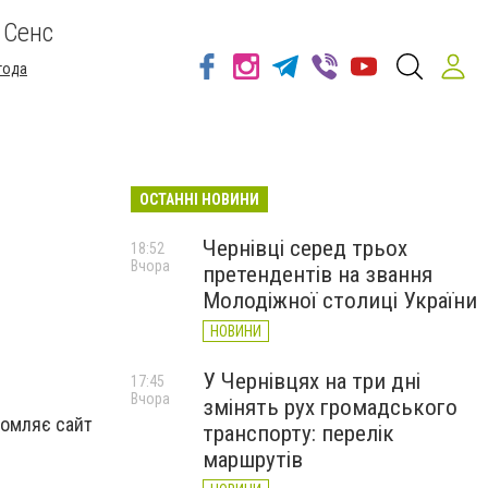
 Сенс
года
ОСТАННІ НОВИНИ
Чернівці серед трьох
18:52
Вчора
претендентів на звання
Молодіжної столиці України
НОВИНИ
У Чернівцях на три дні
17:45
Вчора
змінять рух громадського
домляє сайт
транспорту: перелік
маршрутів