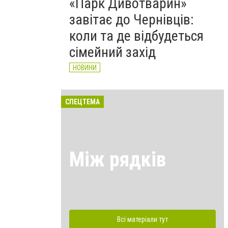
«Парк Дивотварин»
завітає до Чернівців:
коли та де відбудеться
сімейний захід
НОВИНИ
СПЕЦТЕМА
Між рядків
Всі матеріали тут