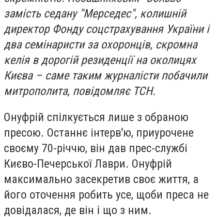
замість седану "Мерседес", колишній
директор Фонду соцстрахування України і
два семінаристи за охоронців, скромна
келія в дорогій резиденції на околицях
Києва – саме таким журналісти побачили
митрополита, повідомляє ТСН.
Онуфрій спілкується лише з обраною
пресою. Останнє інтерв'ю, приурочене
своєму 70-річчю, він дав прес-службі
Києво-Печерської Лаври. Онуфрій
максимально засекретив своє життя, а
його оточення робить усе, щоби преса не
довідалася, де він і що з ним.