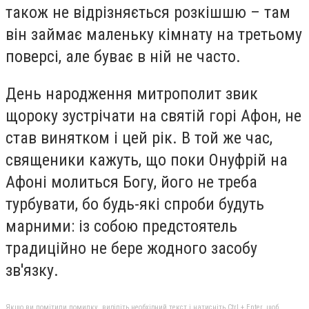
також не відрізняється розкішшю – там
він займає маленьку кімнату на третьому
поверсі, але буває в ній не часто.
День народження митрополит звик
щороку зустрічати на святій горі Афон, не
став винятком і цей рік. В той же час,
священики кажуть, що поки Онуфрій на
Афоні молиться Богу, його не треба
турбувати, бо будь-які спроби будуть
марними: із собою предстоятель
традиційно не бере жодного засобу
зв'язку.
Якщо ви помітили помилку, виділіть необхідний текст і натисніть Ctrl + Enter, щоб