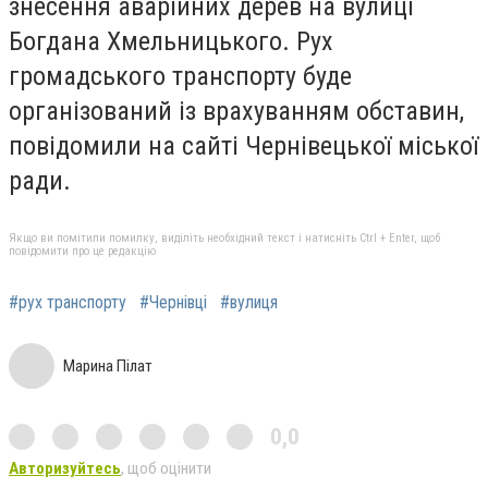
знесення аварійних дерев на вулиці
Богдана Хмельницького. Рух
громадського транспорту буде
організований із врахуванням обставин,
повідомили на сайті Чернівецької міської
ради.
Якщо ви помітили помилку, виділіть необхідний текст і натисніть Ctrl + Enter, щоб
повідомити про це редакцію
#рух транспорту
#Чернівці
#вулиця
Марина Пілат
0,0
Авторизуйтесь
, щоб оцінити