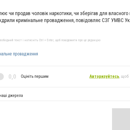
лює чи продав чоловік наркотики, чи зберігав для власного
ікдрили кримінальне провадження, повідовляє СЗГ УМВС Ук
бхідний текст і натисніть Ctrl + Enter, щоб повідомити про це редакцію
нальне провадження
0,0
Оцініть першим
Авторизуйтесь
, щоб
 наші джерела