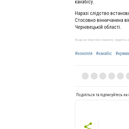
канабісу.
Наразі слідство встанов
Стосовно вінничанина в
Чернівецькій області.
Якщо ви помітили помилку, виділіть нео
#конопля
#канабіс
#кримі
Поділіться та підписуйтесь на