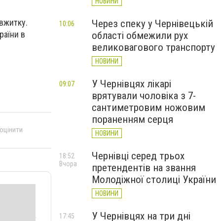
НОВИНИ
 вжитку.
Через спеку у Чернівецькій
10:06
раїни в
області обмежили рух
великовагового транспорту
НОВИНИ
У Чернівцях лікарі
09:07
врятували чоловіка з 7-
сантиметровим ножовим
пораненням серця
 оцінити
НОВИНИ
Чернівці серед трьох
18:52
Вчора
претендентів на звання
Молодіжної столиці України
НОВИНИ
У Чернівцях на три дні
17:45