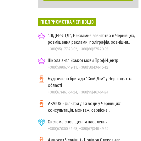
ПІДПРИЄМСТВА ЧЕРНІВЦІВ
"ЛІДЕР-ЛТД", Рекламне агентство в Чернівцях,
розміщення реклами, поліграфія, зовнішня
реклама
+380(95)177-20-02, +380(66)575-20-02
Школа англійської мови Профі-Центр
+380(50)067-49-11, +380(50)434-16-12
Будівельна бригада "Свій Дім" у Чернівцях та
області
+380(67)463-64-24, +380(95)463-64-24
AKVIUS - фільтри для води у Чернівцях:
консультація, монтаж, сервісне
обслуговування
Система сповіщення населення
+380(67)350-44-68, +380(67)340-49-59
Адвокат Чернівці - Новіков Олександр