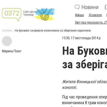
Новини
Афіша
Дозвілля
Звіт про прозорість JT
Головна
На Буковині затримали вінничанина за зберігання наркотиків
15:30, 17 листопада 2014 р.
На Буков
Марина Пілат
за зберіг
Жителя Вінницької облас
коноплі.
Під час проведення опер
вінничанина 8 грам коно