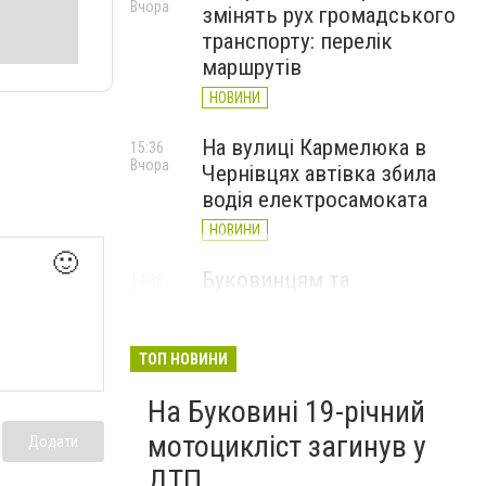
Вчора
змінять рух громадського
транспорту: перелік
маршрутів
НОВИНИ
На вулиці Кармелюка в
15:36
Вчора
Чернівцях автівка збила
водія електросамоката
НОВИНИ
🙂
Буковинцям та
14:30
Вчора
переселенцям виплатять
112 тисяч гривень
матеріальної допомоги
ТОП НОВИНИ
НОВИНИ
На Буковині 19-річний
мотоцикліст загинув у
Додати
ДТП