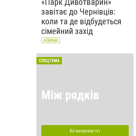
«Парк Дивотварин»
завітає до Чернівців:
коли та де відбудеться
сімейний захід
НОВИНИ
СПЕЦТЕМА
Між рядків
Всі матеріали тут