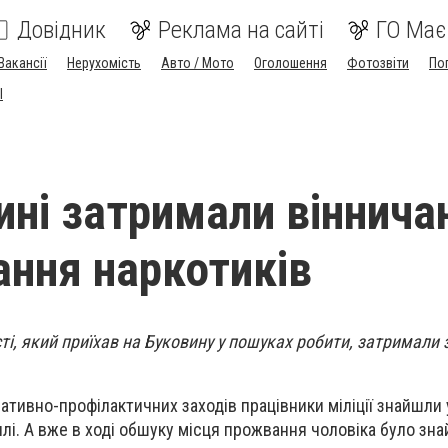
Довідник
Реклама на сайті
ГО Має
Вакансії
Нерухомість
Авто / Мото
Оголошення
Фотозвіти
По
I
ині затримали віннича
ання наркотиків
ті, який приїхав на Буковину у пошуках робити, затримали 
ативно-профілактичних заходів працівники міліції знайшли 
плі. А вже в ході обшуку місця прожвання чоловіка було зна