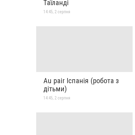
Таїланді
14:45, 2 серпня
Au pair Іспанія (робота з
дітьми)
14:45, 2 серпня