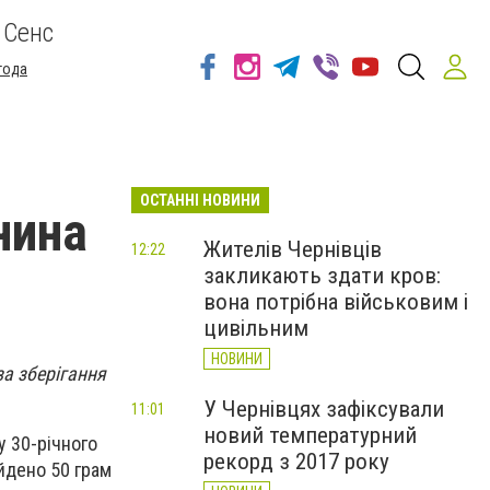
 Сенс
года
ОСТАННІ НОВИНИ
нина
Жителів Чернівців
12:22
закликають здати кров:
вона потрібна військовим і
цивільним
НОВИНИ
за зберігання
У Чернівцях зафіксували
11:01
новий температурний
у 30-річного
рекорд з 2017 року
йдено 50 грам