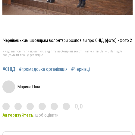
Чернівецьким школярам волонтери розповіли про СНІД (фото) - фото 2
Якщо ви помітили помилку, виділіть необхідний текст і натисніть Ctrl + Enter, щоб
повідомити про це редакцію
#СНІД
#громадська організація
#Чернівці
Марина Пілат
0,0
Авторизуйтесь
, щоб оцінити