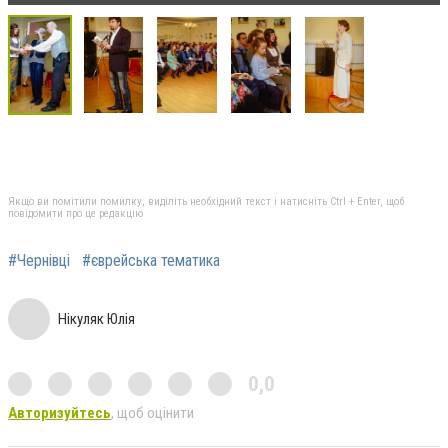
Якщо ви помітили помилку, виділіть необхідний текст і натисніть Ctrl + Enter, щоб
повідомити про це редакцію
#Чернівці
#єврейська тематика
Нікуляк Юлія
0,0
Авторизуйтесь
, щоб оцінити