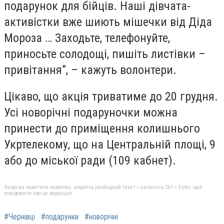
подарунок для бійців. Наші дівчата-
активістки вже шиють мішечки від Діда
Мороза … Заходьте, телефонуйте,
приносьте солодощі, пишіть листівки –
привітання”, – кажуть волонтери.
Цікаво, що акція триватиме до 20 грудня.
Усі новорічні подаруночки можна
принести до приміщення колишнього
Укртелекому, що на Центральній площі, 9
або до міської ради (109 кабнет).
Якщо ви помітили помилку, виділіть необхідний текст і натисніть Ctrl + Enter, щоб
повідомити про це редакцію
#Чернівці
#подарунки
#новорічні