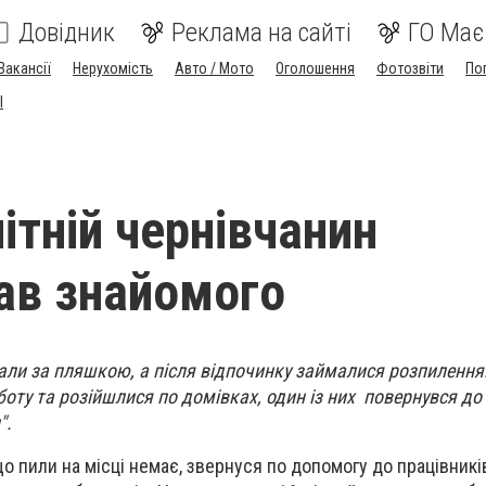
Довідник
Реклама на сайті
ГО Має
Вакансії
Нерухомість
Авто / Мото
Оголошення
Фотозвіти
По
I
ітній чернівчанин
ав знайомого
али за пляшкою, а після відпочинку займалися розпилення
ту та розійшлися по домівках, один із них повернувся до
".
о пили на місці немає, звернуся по допомогу до працівників 