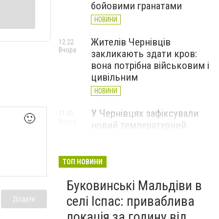
бойовими гранатами
НОВИНИ
Жителів Чернівців
12:22
Вчора
закликають здати кров:
вона потрібна військовим і
цивільним
НОВИНИ
У Чернівцях зафіксували
11:01
🙂
Вчора
новий температурний
рекорд з 2017 року
НОВИНИ
ТОП НОВИНИ
Через спеку у Чернівецькій
10:06
Вчора
Буковинські Мальдіви в
області обмежили рух
великовагового транспорту
селі Іспас: приваблива
Додати
НОВИНИ
локація за годину від