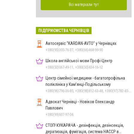
Всі матеріали тут
ПІДПРИЄМСТВА ЧЕРНІВЦІВ
Автосервіс "KARDAN-AVTO" у Чернівцях
+380(95)305-76-37, +380(66)468-99-90
Школа англійської мови Профі-Центр
+380(50)067-49-11, +380(50)434-16-12
Центр сімейної медицини - багатопрофільна
поліклініка у Кам’янці-Подільському
+380(96)796-36-85, +380(98)812-63-48, +380(97)782-45-70
Адвокат Чернівці - Новіков Олександр
Павлович
+380(99)607-97-04
СТОП! КУКАРАЧА - дезінфекція, дезінсекція,
дератизація, фумігація, система HACCP в