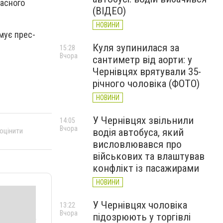
ласного
(ВІДЕО)
НОВИНИ
мує прес-
Куля зупинилася за
15:28
Вчора
сантиметр від аорти: у
Чернівцях врятували 35-
річного чоловіка (ФОТО)
НОВИНИ
У Чернівцях звільнили
14:05
Вчора
водія автобуса, який
 оцінити
висловлювався про
військових та влаштував
конфлікт із пасажирами
НОВИНИ
У Чернівцях чоловіка
13:22
Вчора
підозрюють у торгівлі