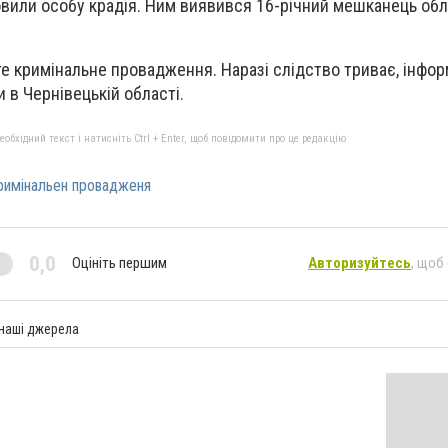
овили особу крадія. Ним виявився 16-річний мешканець об
е кримінальне провадження. Наразі слідство триває, інфор
 в Чернівецькій області.
бхідний текст і натисніть Ctrl + Enter, щоб повідомити про це редакцію
римінальен провадженя
0,0
Оцініть першим
Авторизуйтесь
, щоб
 наші джерела