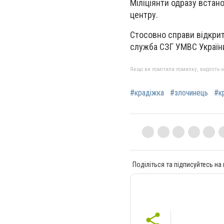
Міліціянти одразу встан
центру.
Стосовно справи відкрит
служба СЗГ УМВС України
Якщо ви помітили помилку, виділіть нео
#крадіжка
#злочинець
#к
Поділіться та підписуйтесь на