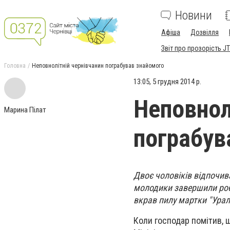
Новини
Афіша
Дозвілля
Звіт про прозорість JT
Головна
Неповнолітній чернівчанин пограбував знайомого
13:05, 5 грудня 2014 р.
Неповнол
Марина Пілат
пограбув
Двоє чоловіків відпочив
молодики завершили робо
вкрав пилу мартки "Урал
Коли господар помітив, щ