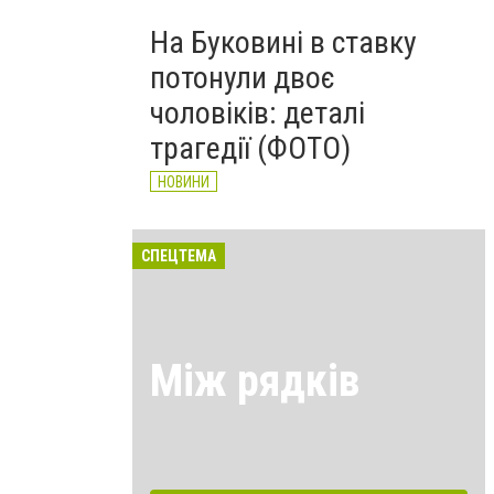
На Буковині в ставку
потонули двоє
чоловіків: деталі
трагедії (ФОТО)
НОВИНИ
СПЕЦТЕМА
Між рядків