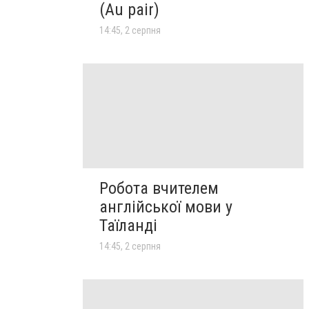
(Au pair)
14:45, 2 серпня
Робота вчителем
англійської мови у
Таїланді
14:45, 2 серпня