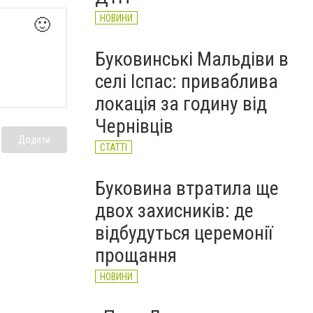
НОВИНИ
🙂
Буковинські Мальдіви в
селі Іспас: приваблива
локація за годину від
Чернівців
Додати
СТАТТІ
Буковина втратила ще
двох захисників: де
відбудуться церемонії
прощання
НОВИНИ