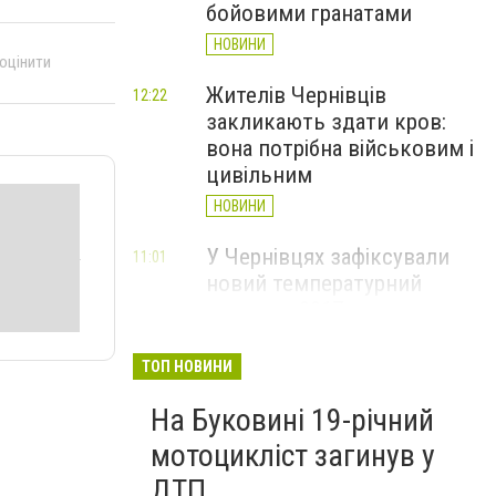
бойовими гранатами
НОВИНИ
 оцінити
Жителів Чернівців
12:22
закликають здати кров:
вона потрібна військовим і
цивільним
НОВИНИ
У Чернівцях зафіксували
11:01
новий температурний
рекорд з 2017 року
НОВИНИ
ТОП НОВИНИ
Через спеку у Чернівецькій
10:06
На Буковині 19-річний
області обмежили рух
великовагового транспорту
мотоцикліст загинув у
НОВИНИ
ДТП