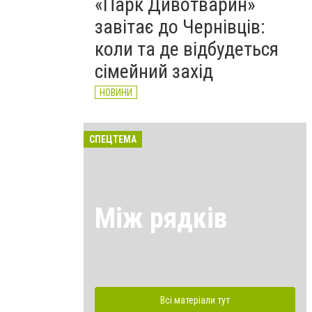
«Парк Дивотварин»
завітає до Чернівців:
коли та де відбудеться
сімейний захід
НОВИНИ
СПЕЦТЕМА
Між рядків
Всі матеріали тут