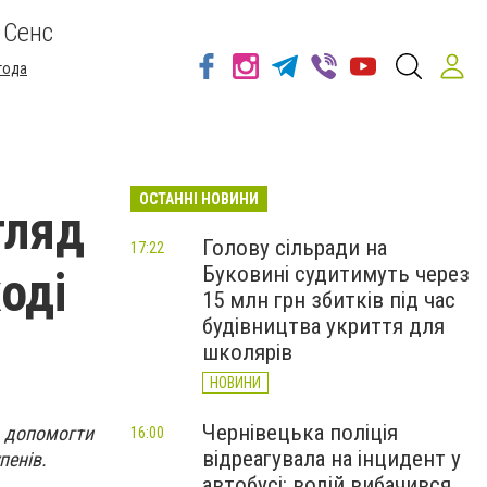
 Сенс
года
ОСТАННІ НОВИНИ
гляд
Голову сільради на
17:22
Буковині судитимуть через
оді
15 млн грн збитків під час
будівництва укриття для
школярів
НОВИНИ
Чернівецька поліція
ь допомогти
16:00
відреагувала на інцидент у
пенів.
автобусі: водій вибачився