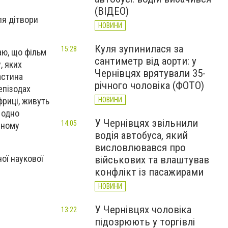
(ВІДЕО)
ля дітвори
НОВИНИ
Куля зупинилася за
15:28
аю, що фільм
сантиметр від аорти: у
, яких
Чернівцях врятували 35-
астина
річного чоловіка (ФОТО)
епізодах
НОВИНИ
фриці, живуть
 одно
У Чернівцях звільнили
14:05
зному
водія автобуса, який
висловлювався про
ної наукової
військових та влаштував
конфлікт із пасажирами
НОВИНИ
У Чернівцях чоловіка
13:22
підозрюють у торгівлі