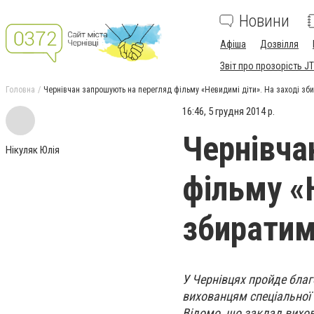
Новини
Афіша
Дозвілля
Звіт про прозорість JT
Головна
Чернівчан запрошують на перегляд фільму «Невидимі діти». На заході зб
16:46, 5 грудня 2014 р.
Чернівча
Нікуляк Юлія
фільму «
збиратим
У Чернівцях пройде благ
вихованцям спеціальної К
Відомо, що заклад вихов