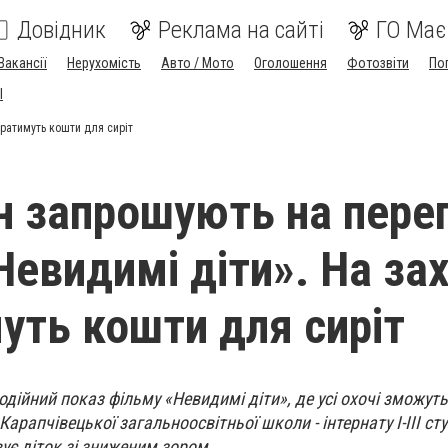
Довідник
Реклама на сайті
ГО Має
Вакансії
Нерухомість
Авто / Мото
Оголошення
Фотозвіти
По
I
иратимуть кошти для сиріт
н запрошують на пере
Невидимі діти». На зах
уть кошти для сиріт
одійний показ фільму «Невидимі діти», де усі охочі зможут
арапчівецької загальноосвітньої школи - інтернату І-ІІІ сту
ує діток зі зниженим зором.