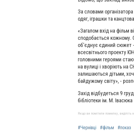
За словами організатора
одяг, іграшки та канцтов
«Загалом вхід на фільм в
сподобається кожному. 
об'єднує єдиний сюжет - 
всесвітнього проекту ЮН
головними героями стають
на вулиці і хворіють на 
залишаються дітьми, хоч
байдужому світу», - розп
Захід відбудеться 9 груд
бібліотеки ім. М. Івасюка
Якщо ви помітили помилку, виділіть нео
#Чернівці
#фільм
#показ