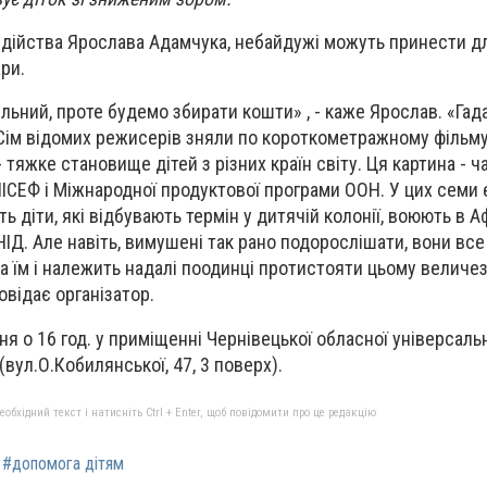
 дійства Ярослава Адамчука, небайдужі можуть принести д
ари.
ільний, проте будемо збирати кошти» , - каже Ярослав. «Гад
Сім відомих режисерів зняли по короткометражному фільму
тяжке становище дітей з різних країн світу. Ця картина - ч
ІСЕФ і Міжнародної продуктової програми ООН. У цих семи 
 діти, які відбувають термін у дитячій колонії, воюють в А
СНІД. Але навіть, вимушені так рано подорослішати, вони все
а їм і належить надалі поодинці протистояти цьому величе
овідає організатор.
ня о 16 год. у приміщенні Чернівецької обласної універсаль
 (вул.О.Кобилянської, 47, 3 поверх).
бхідний текст і натисніть Ctrl + Enter, щоб повідомити про це редакцію
#допомога дітям