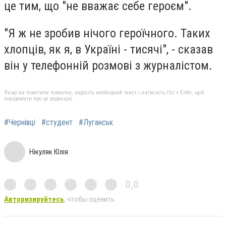
це тим, що "не вважає себе героєм".
"Я ж не зробив нічого героїчного. Таких
хлопців, як я, в Україні - тисячі", - сказав
він у телефонній розмові з журналістом.
Якщо ви помітили помилку, виділіть необхідний текст і натисніть Ctrl + Enter, щоб
повідомити про це редакцію
#Чернівці
#студент
#Луганськ
Нікуляк Юлія
0,0
Авторизируйтесь
, чтобы оценить