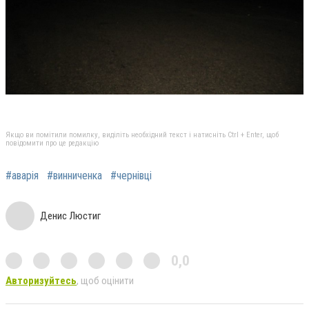
Якщо ви помітили помилку, виділіть необхідний текст і натисніть Ctrl + Enter, щоб
повідомити про це редакцію
#аварія
#винниченка
#чернівці
Денис Люстиг
0,0
Авторизуйтесь
, щоб оцінити