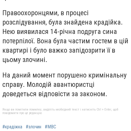
Правоохоронцями, в процесі
розслідування, була знайдена крадійка.
Нею виявилася 14-річна подруга сина
потерпілої. Вона була частим гостем в цій
квартирі і було важко запідозрити її в
цьому злочині.
На даний момент порушено кримінальну
справу. Молодій авантюристці
доведеться відповісти за законом.
Якщо ви помітили помилку, виділіть необхідний текст і натисніть Ctrl + Enter, щоб
повідомити про це редакцію
#крадіжка
#злочин
#МВС