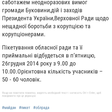
саботажем неодноразових вимог
громади Буковини,дій і заходів
Президента України,Верховної Ради щодо
нещадної боротьби з корупцією та
корупціонерами.
Пікетування обласної ради та її
приймальні відбудеться в п’ятницю,
26грудня 2014 року з 9.00 до
10.00.Орієнтовна кількість учасників –
50 - 60 чоловік.
Якщо ви помітили помилку, виділіть необхідний текст і натисніть Ctrl + Enter, щоб
повідомити про це редакцію
#майдан
#пикет
#облрада