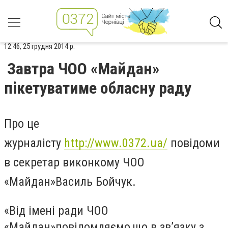
12:46, 25 грудня 2014 р.
Завтра ЧОО «Майдан»
пікетуватиме обласну раду
Про це
журналісту
http://www.0372.ua/
повідоми
в секретар виконкому ЧОО
«Майдан»Василь Бойчук.
«Від імені ради ЧОО
«Майдан»повідомляємо,що в зв’язку з