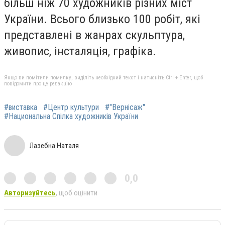
більш ніж 70 художників різних міст
України. Всього близько 100 робіт, які
представлені в жанрах скульптура,
живопис, інсталяція, графіка.
Якщо ви помітили помилку, виділіть необхідний текст і натисніть Ctrl + Enter, щоб
повідомити про це редакцію
#виставка
#Центр культури
#"Вернісаж"
#Национальна Спілка художників України
Лазебна Наталя
0,0
Авторизуйтесь
, щоб оцінити