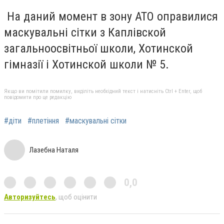
На даний момент в зону АТО оправилися
маскувальні сітки з Каплівской
загальноосвітньої школи, Хотинской
гімназії і Хотинской школи № 5.
Якщо ви помітили помилку, виділіть необхідний текст і натисніть Ctrl + Enter, щоб
повідомити про це редакцію
#діти
#плетіння
#маскувальні сітки
Лазебна Наталя
0,0
Авторизуйтесь
, щоб оцінити