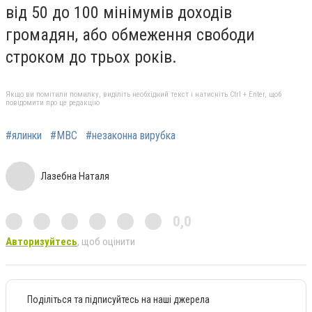
від 50 до 100 мінімумів доходів
громадян, або обмеження свободи
строком до трьох років.
Якщо ви помітили помилку, виділіть необхідний текст і натисніть Ctrl + Enter, щоб
повідомити про це редакцію
#ялинки
#МВС
#незаконна вирубка
Лазебна Наталя
0,0
Авторизуйтесь
, щоб оцінити
Поділіться та підписуйтесь на наші джерела