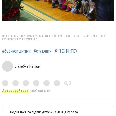
Якщо ви помітили помилку, виділіть необхідний текст і натисніть Ctrl + Enter, щоб
повідомити про це редакцію
#будинок дитини
#студенти
#ЧТЕІ КНТЕУ
Лазебна Наталя
0,0
Авторизуйтесь
, щоб оцінити
Поділіться та підписуйтесь на наші джерела