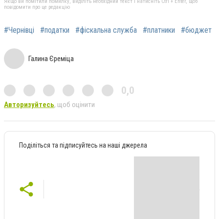
Якщо ви помітили помилку, виділіть необхідний текст і натисніть Ctrl + Enter, щоб
повідомити про це редакцію
#Чернівці
#податки
#фіскальна служба
#платники
#бюджет
Галина Єреміца
0,0
Авторизуйтесь
, щоб оцінити
Поділіться та підписуйтесь на наші джерела