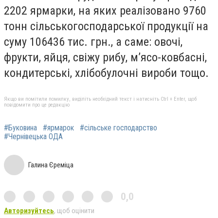
2202 ярмарки, на яких реалізовано 9760
тонн сільськогосподарської продукції на
суму 106436 тис. грн., а саме: овочі,
фрукти, яйця, свіжу рибу, м’ясо-ковбасні,
кондитерські, хлібобулочні вироби тощо.
Якщо ви помітили помилку, виділіть необхідний текст і натисніть Ctrl + Enter, щоб
повідомити про це редакцію
#Буковина
#ярмарок
#сільське господарство
#Чернівецька ОДА
Галина Єреміца
0,0
Авторизуйтесь
, щоб оцінити