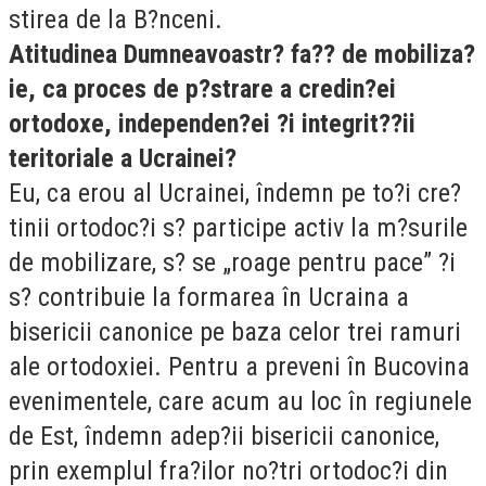
stirea de la B?nceni.
Atitudinea Dumneavoastr? fa?? de mobiliza?
ie, ca proces de p?strare a credin?ei
ortodoxe, independen?ei ?i integrit??ii
teritoriale a Ucrainei?
Eu, ca erou al Ucrainei, îndemn pe to?i cre?
tinii ortodoc?i s? participe activ la m?surile
de mobilizare, s? se „roage pentru pace” ?i
s? contribuie la formarea în Ucraina a
bisericii canonice pe baza celor trei ramuri
ale ortodoxiei. Pentru a preveni în Bucovina
evenimentele, care acum au loc în regiunele
de Est, îndemn adep?ii bisericii canonice,
prin exemplul fra?ilor no?tri ortodoc?i din