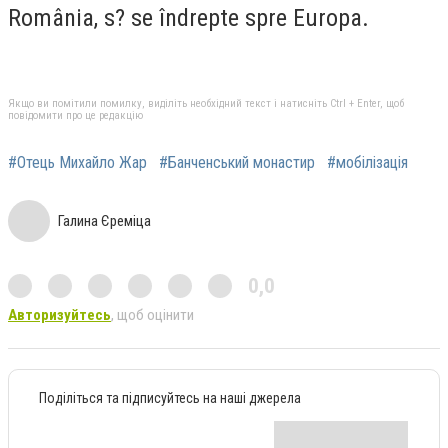
România, s? se îndrepte spre Europa.
Якщо ви помітили помилку, виділіть необхідний текст і натисніть Ctrl + Enter, щоб
повідомити про це редакцію
#Отець Михайло Жар
#Банченський монастир
#мобілізація
Галина Єреміца
0,0
Авторизуйтесь
, щоб оцінити
Поділіться та підписуйтесь на наші джерела