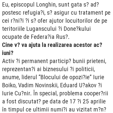
Eu, episcopul Longhin, sunt gata s? ad?
postesc refugia?i, s? asigur cu tratament pe
cei r?ni?i ?i s? ofer ajutor locuitorilor de pe
teritoriile Luganscului ?i Done?kului
ocupate de Federa?ia Rus?.
Cine v? va ajuta la realizarea acestor ac?
iuni?
Activ ?i permanent particip? bunii prieteni,
reprezentan?i ai biznesului ?i politicii,
anume, liderul “Blocului de opozi?ie” Iurie
Boiko, Vadim Novinskii, Eduard U?akov ?i
Iurie Cu?nir. În special, problema cooper?rii
a fost discutat? pe data de 17 ?i 25 aprilie
în timpul ce ultimii numi?i au vizitat m?n?