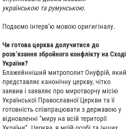
українською та румунською.
Подаємо інтерв’ю мовою оригигіналу.
Чи готова церква долучитися до
розв’язання збройного конфлікту на Сході
України?
Блажейнніший митрополит Онуфрій, який
представляє канонічну церкву, чітко
заявив і заявляє про миротворчу місію
Української Православної Церкви та її
готовність співпрацювати з державою у
відновленні “миру на всій території
України”. Церква, в моїй особі та інших