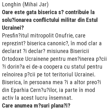
Longhin (Mihai Jar)
Oare este gata biserica s? contribuie la
solu?ionarea conflictului militar din Estul
Ucrainei?
Presfin?itul mitropolit Onufrie, care
reprezint? biserica canonic?, în mod clar a
declarat ?i declar? misiunea Bisericii
Ortodoxe Ucrainene pentru men?inerea p?cii
?i dorin?a ei de-a coopera cu statul pentru
reînoirea p?cii pe tot teritoriul Ucrainei.
Biserica, în persoana mea ?i a altor preo?i
din Eparhia Cern?u?ilor, ia parte în mod
activ la acest lucru însemnat.
Care anumea m?suri plana?i?