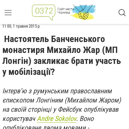
11:00, 1 травня 2015 р.
Настоятель Банченського
монастиря Михайло Жар (МП
Лонгін) закликає брати участь
у мобілізації?
Інтерв’ю з румунським православним
єпископом Лонгіним (Михайлом Жаром)
на своїй сторінці у Фейсбук опублікував
користувач
Andre Sokolov
. Воно
опубліковане двома мовами -