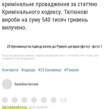
кримінальне провадження за статтею
Кримінального кодексу. Тютюнові
вироби на суму 540 тисяч гривень
вилучено.
23 буковинця на підводі везли до Румунії цигарки (фото) - фото 1
Якщо ви помітили помилку, виділіть необхідний текст і натисніть Ctrl + Enter, щоб
повідомити про це редакцію
#сигарети
#підвода
#23 буковинця
#Румунія
Лазебна Наталя
0,0
Авторизуйтесь
, щоб оцінити